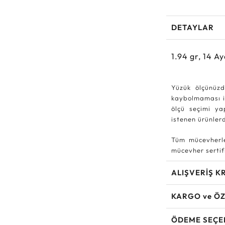
DETAYLAR
1.94
gr,
14
Ay
Yüzük ölçünüzd
kaybolmaması iç
ölçü seçimi ya
istenen ürünle
Tüm mücevherle
mücevher sertifi
ALIŞVERİŞ K
KARGO ve ÖZ
ÖDEME SEÇE