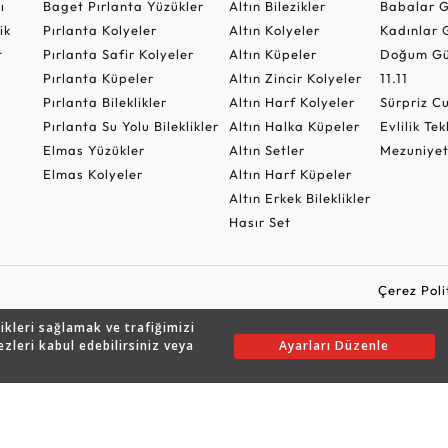
ı
Baget Pırlanta Yüzükler
Altın Bilezikler
Babalar G
ik
Pırlanta Kolyeler
Altın Kolyeler
Kadınlar 
t
Pırlanta Safir Kolyeler
Altın Küpeler
Doğum Gü
Pırlanta Küpeler
Altın Zincir Kolyeler
11.11
Pırlanta Bileklikler
Altın Harf Kolyeler
Sürpriz 
Pırlanta Su Yolu Bileklikler
Altın Halka Küpeler
Evlilik Tek
Elmas Yüzükler
Altın Setler
Mezuniyet
Elmas Kolyeler
Altın Harf Küpeler
Altın Erkek Bileklikler
Hasır Set
Çerez Poli
likleri sağlamak ve trafiğimizi
ezleri kabul edebilirsiniz veya
Ayarları Düzenle
Copyright © 2026 Assos Pırlanta - Bu sitenin tüm hakları saklıdır.