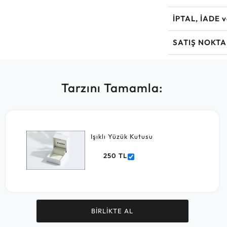
İPTAL, İADE 
SATIŞ NOKTA
Tarzını Tamamla:
Işıklı Yüzük Kutusu
250 TL
BİRLİKTE AL