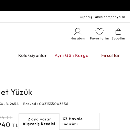
Sipariş Takibi
Kampanyalar
Hesabım
Favorilerim
Sepetim
r
Koleksiyonlar
Aynı Gün Kargo
Fırsatlar
get Yüzük
30-B-2654
Barkod : 0031335003556
76
TL
%3 Havale
12 aya varan
.940
Alışveriş Kredisi
İndirimi
TL