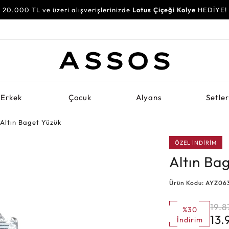
20.000 TL ve üzeri alışverişlerinizde
Lotus Çiçeği Kolye
HEDİYE!
Erkek
Çocuk
Alyans
Setle
Altın Baget Yüzük
ÖZEL İNDİRİM
Altın Ba
Ürün Kodu: AYZ06
19.8
%30
13
İndirim