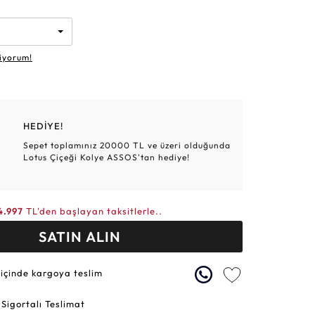
Altın Hasır Setler
Elmas Bilezikler
Altın Tesbihler
Violet
Burç
iyorum!
HEDİYE!
Sepet toplamınız 20000 TL ve üzeri olduğunda
Lotus Çiçeği Kolye ASSOS'tan hediye!
4.997
TL'den başlayan taksitlerle..
SATIN ALIN
 içinde kargoya teslim
 Sigortalı Teslimat