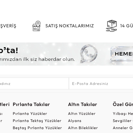
IŞVERİŞ
SATIŞ NOKTALARIMIZ
14 G
leri
Pırlanta Takılar
Altın Takılar
Özel Gü
sı
Pırlanta Yüzükler
Altın Yüzükler
Yılbaşı H
ar
Pırlanta Tektaş Yüzükler
Alyans
Sevgilile
Beştaş Pırlanta Yüzükler
Altın Bileklikler
Anneler G