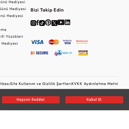
ünü Hediyesi
Günü Hediyesi
Bizi Takip Edin
nü Hediyesi
Cuma
lifi Yüzükleri
 Hediyesi
tikası
Site Kullanım ve Gizlilik Şartları
KVKK Aydınlatma Metni
Ticari Elektronik İleti Onayı
Güvenli Alışveriş
Hepsini Reddet
Kabul Et