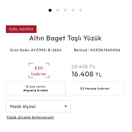
ÖZEL İNDİRİM
Altın Baget Taşlı Yüzük
Ürün Kodu: AYZ1195-B-2654
Barkod : 0031367640006
23.478
TL
%30
16.408
TL
İndirim
12 aya varan
%3 Havale İndirimi
Alışveriş Kredisi
Yüzük ölçüsü
Yüzük ölçümü bilmiyorum!