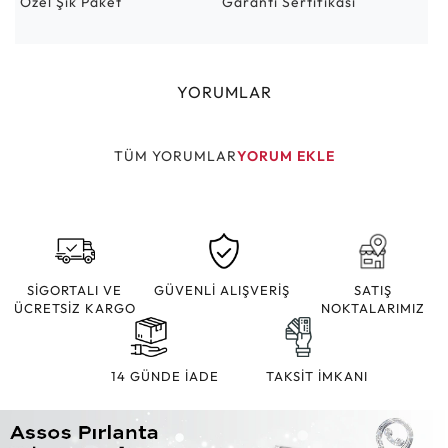
Özel Şık Paket
Garanti Sertifikası
YORUMLAR
TÜM YORUMLAR
YORUM EKLE
SİGORTALI VE
GÜVENLİ ALIŞVERİŞ
SATIŞ
ÜCRETSİZ KARGO
NOKTALARIMIZ
14 GÜNDE İADE
TAKSİT İMKANI