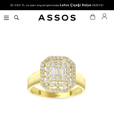
Lotus Çiçeği Kolye
20.000 TL ve üzeri alışverişlerinizde
HEDİYE!