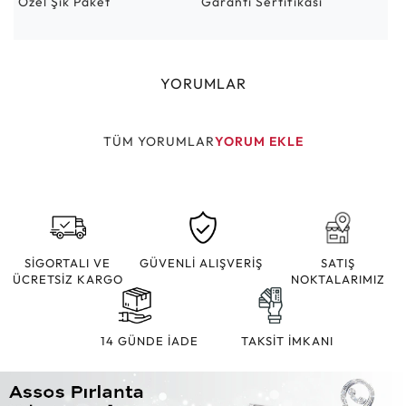
Özel Şık Paket
Garanti Sertifikası
YORUMLAR
TÜM YORUMLAR
YORUM EKLE
SİGORTALI VE
GÜVENLİ ALIŞVERİŞ
SATIŞ
ÜCRETSİZ KARGO
NOKTALARIMIZ
14 GÜNDE İADE
TAKSİT İMKANI