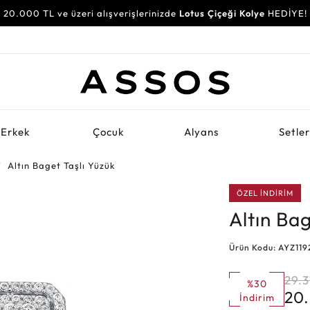
20.000 TL ve üzeri alışverişlerinizde
Lotus Çiçeği Kolye
HEDİYE!
Erkek
Çocuk
Alyans
Setle
Altın Baget Taşlı Yüzük
ÖZEL İNDİRİM
Altın Bag
Ürün Kodu: AYZ11
29.3
%30
20
İndirim