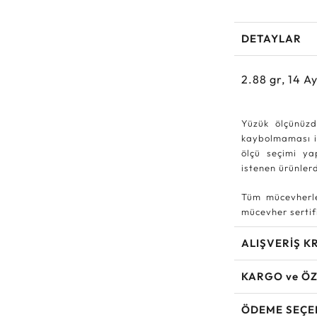
DETAYLAR
2.88
gr,
14
Ay
Yüzük ölçünüzd
kaybolmaması iç
ölçü seçimi ya
istenen ürünle
Tüm mücevherle
mücevher sertifi
ALIŞVERİŞ K
KARGO ve ÖZ
ÖDEME SEÇE