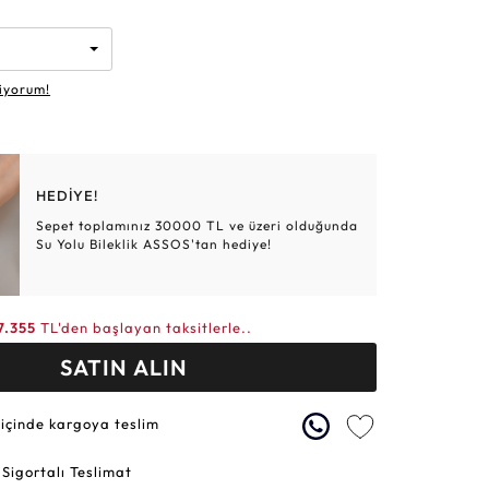
Altın Hasır Setler
Elmas Bilezikler
Altın Tesbihler
Violet
Burç
iyorum!
HEDİYE!
Sepet toplamınız 30000 TL ve üzeri olduğunda
Su Yolu Bileklik ASSOS'tan hediye!
7.355
TL'den başlayan taksitlerle..
SATIN ALIN
 içinde kargoya teslim
 Sigortalı Teslimat