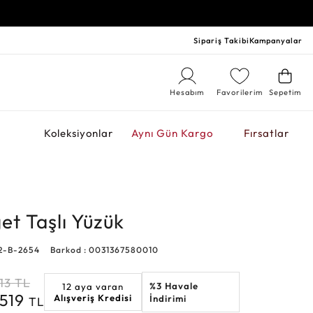
Sipariş Takibi
Kampanyalar
Hesabım
Favorilerim
Sepetim
r
Koleksiyonlar
Aynı Gün Kargo
Fırsatlar
et Taşlı Yüzük
92-B-2654
Barkod : 0031367580010
13
TL
%3 Havale
12 aya varan
.519
Alışveriş Kredisi
İndirimi
TL