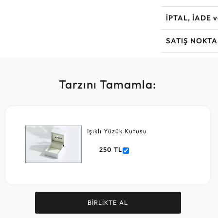
İPTAL, İADE 
SATIŞ NOKTA
Tarzını Tamamla:
Işıklı Yüzük Kutusu
250 TL
BİRLİKTE AL