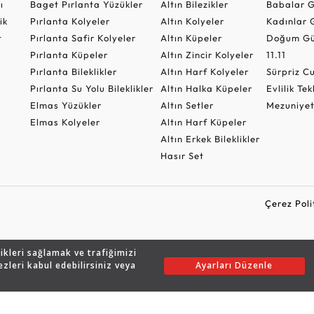
ı
Baget Pırlanta Yüzükler
Altın Bilezikler
Babalar G
ik
Pırlanta Kolyeler
Altın Kolyeler
Kadınlar 
t
Pırlanta Safir Kolyeler
Altın Küpeler
Doğum Gü
Pırlanta Küpeler
Altın Zincir Kolyeler
11.11
Pırlanta Bileklikler
Altın Harf Kolyeler
Sürpriz 
Pırlanta Su Yolu Bileklikler
Altın Halka Küpeler
Evlilik Tek
Elmas Yüzükler
Altın Setler
Mezuniyet
Elmas Kolyeler
Altın Harf Küpeler
Altın Erkek Bileklikler
Hasır Set
Çerez Poli
likleri sağlamak ve trafiğimizi
Copyright © 2026 Assos Pırlanta - Bu sitenin tüm hakları saklıdır.
ezleri kabul edebilirsiniz veya
Ayarları Düzenle