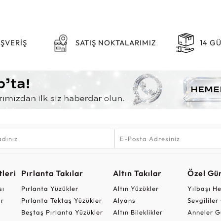
IŞVERİŞ
SATIŞ NOKTALARIMIZ
14 G
leri
Pırlanta Takılar
Altın Takılar
Özel Gü
sı
Pırlanta Yüzükler
Altın Yüzükler
Yılbaşı H
ar
Pırlanta Tektaş Yüzükler
Alyans
Sevgilile
Beştaş Pırlanta Yüzükler
Altın Bileklikler
Anneler G