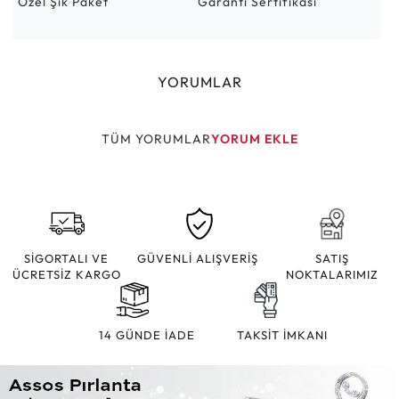
Özel Şık Paket
Garanti Sertifikası
YORUMLAR
TÜM YORUMLAR
YORUM EKLE
SİGORTALI VE
GÜVENLİ ALIŞVERİŞ
SATIŞ
ÜCRETSİZ KARGO
NOKTALARIMIZ
14 GÜNDE İADE
TAKSİT İMKANI