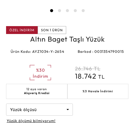
ÖZEL İNDİRİM
SON 1 ÜRÜN
Altın Baget Taşlı Yüzük
Ürün Kodu: AYZ1034-Y-2654
Barkod : 0031354790015
26.746
TL
%30
18.742
TL
İndirim
12 aya varan
%3 Havale İndirimi
Alışveriş Kredisi
Yüzük ölçüsü
Yüzük ölçümü bilmiyorum!