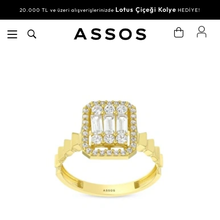
Lotus Çiçeği Kolye
20.000 TL ve üzeri alışverişlerinizde
HEDİYE!