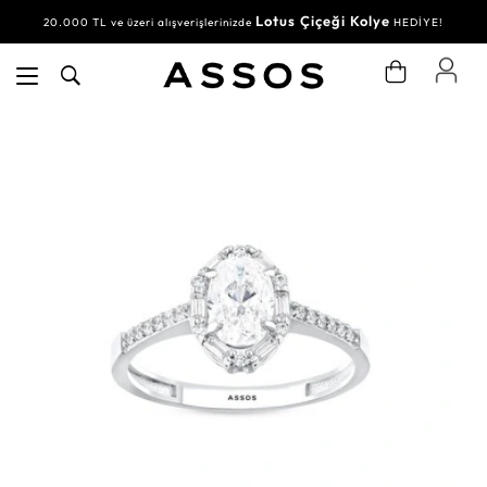
Lotus Çiçeği Kolye
20.000 TL ve üzeri alışverişlerinizde
HEDİYE!