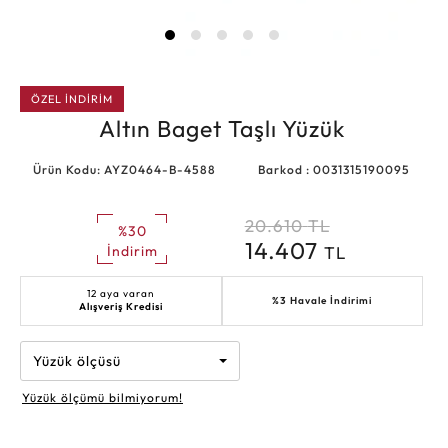
ÖZEL İNDİRİM
Altın Baget Taşlı Yüzük
Ürün Kodu: AYZ0464-B-4588
Barkod : 0031315190095
20.610
TL
%30
14.407
TL
İndirim
12 aya varan
%3 Havale İndirimi
Alışveriş Kredisi
Yüzük ölçüsü
Yüzük ölçümü bilmiyorum!