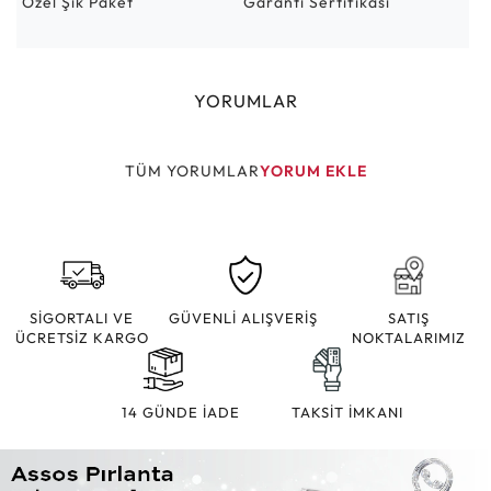
Özel Şık Paket
Garanti Sertifikası
YORUMLAR
TÜM YORUMLAR
YORUM EKLE
SİGORTALI VE
GÜVENLİ ALIŞVERİŞ
SATIŞ
ÜCRETSİZ KARGO
NOKTALARIMIZ
14 GÜNDE İADE
TAKSİT İMKANI