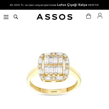
Lotus Çiçeği Kolye
20.000 TL ve üzeri alışverişlerinizde
HEDİYE!