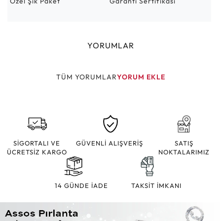
Özel Şık Paket
Garanti Sertifikası
YORUMLAR
TÜM YORUMLAR
YORUM EKLE
SİGORTALI VE
GÜVENLİ ALIŞVERİŞ
SATIŞ
ÜCRETSİZ KARGO
NOKTALARIMIZ
14 GÜNDE İADE
TAKSİT İMKANI