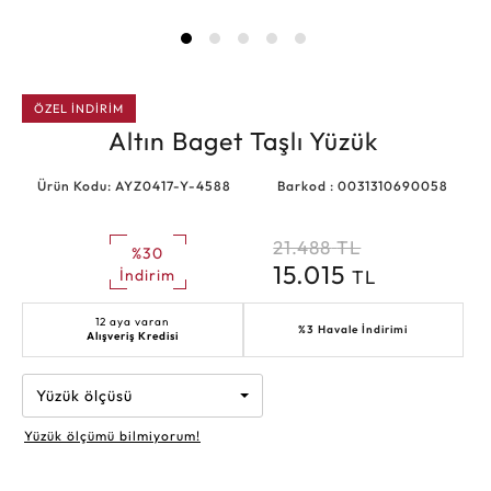
ÖZEL İNDİRİM
Altın Baget Taşlı Yüzük
Ürün Kodu: AYZ0417-Y-4588
Barkod : 0031310690058
21.488
TL
%30
15.015
TL
İndirim
12 aya varan
%3 Havale İndirimi
Alışveriş Kredisi
Yüzük ölçüsü
Yüzük ölçümü bilmiyorum!