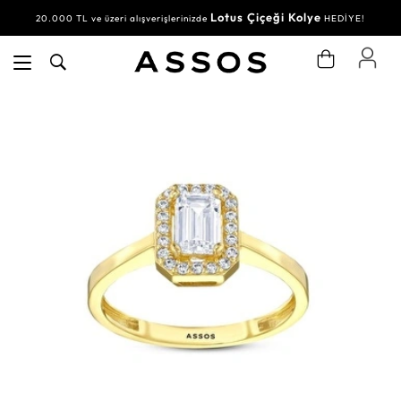
Lotus Çiçeği Kolye
20.000 TL ve üzeri alışverişlerinizde
HEDİYE!