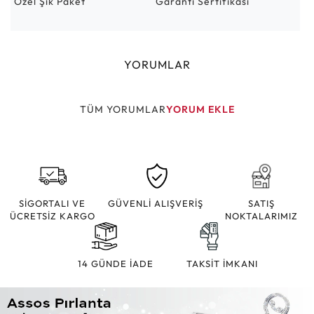
Özel Şık Paket
Garanti Sertifikası
YORUMLAR
TÜM YORUMLAR
YORUM EKLE
SİGORTALI VE
GÜVENLİ ALIŞVERİŞ
SATIŞ
ÜCRETSİZ KARGO
NOKTALARIMIZ
14 GÜNDE İADE
TAKSİT İMKANI