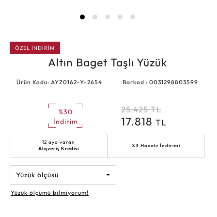
ÖZEL İNDİRİM
Altın Baget Taşlı Yüzük
Ürün Kodu: AYZ0162-Y-2654
Barkod : 0031298803599
25.425
TL
%30
17.818
TL
İndirim
12 aya varan
%3 Havale İndirimi
Alışveriş Kredisi
Yüzük ölçüsü
Yüzük ölçümü bilmiyorum!