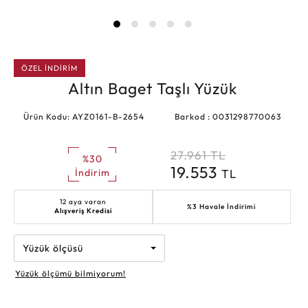
ÖZEL İNDİRİM
Altın Baget Taşlı Yüzük
Ürün Kodu: AYZ0161-B-2654
Barkod : 0031298770063
27.961
TL
%30
19.553
TL
İndirim
12 aya varan
%3 Havale İndirimi
Alışveriş Kredisi
Yüzük ölçüsü
Yüzük ölçümü bilmiyorum!