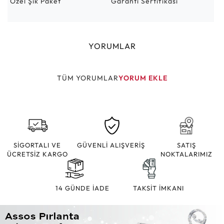
Özel Şık Paket
Garanti Sertifikası
YORUMLAR
TÜM YORUMLAR
YORUM EKLE
SİGORTALI VE
GÜVENLİ ALIŞVERİŞ
SATIŞ
ÜCRETSİZ KARGO
NOKTALARIMIZ
14 GÜNDE İADE
TAKSİT İMKANI