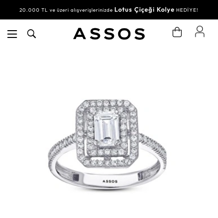
Lotus Çiçeği Kolye
20.000 TL ve üzeri alışverişlerinizde
HEDİYE!