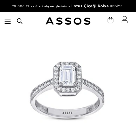
Lotus Çiçeği Kolye
20.000 TL ve üzeri alışverişlerinizde
HEDİYE!