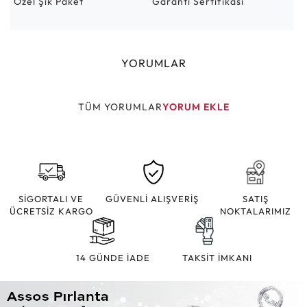
Özel Şık Paket
Garanti Sertifikası
YORUMLAR
TÜM YORUMLAR
YORUM EKLE
SİGORTALI VE
GÜVENLİ ALIŞVERİŞ
SATIŞ
ÜCRETSİZ KARGO
NOKTALARIMIZ
14 GÜNDE İADE
TAKSİT İMKANI