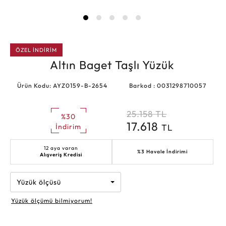
ÖZEL İNDİRİM
Altın Baget Taşlı Yüzük
Ürün Kodu: AYZ0159-B-2654
Barkod : 0031298710057
25.158
TL
%30
17.618
TL
İndirim
12 aya varan
%3 Havale İndirimi
Alışveriş Kredisi
Yüzük ölçüsü
Yüzük ölçümü bilmiyorum!