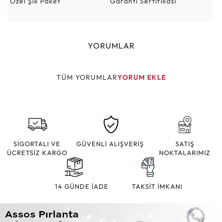
Özel Şık Paket
Garanti Sertifikası
YORUMLAR
TÜM YORUMLAR
YORUM EKLE
SİGORTALI VE
GÜVENLİ ALIŞVERİŞ
SATIŞ
ÜCRETSİZ KARGO
NOKTALARIMIZ
14 GÜNDE İADE
TAKSİT İMKANI