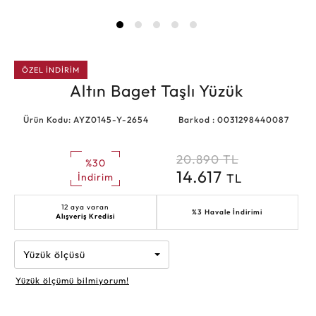
ÖZEL İNDİRİM
Altın Baget Taşlı Yüzük
Ürün Kodu: AYZ0145-Y-2654
Barkod : 0031298440087
20.890
TL
%30
14.617
TL
İndirim
12 aya varan
%3 Havale İndirimi
Alışveriş Kredisi
Yüzük ölçüsü
Yüzük ölçümü bilmiyorum!