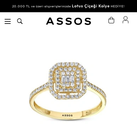
Lotus Çiçeği Kolye
20.000 TL ve üzeri alışverişlerinizde
HEDİYE!