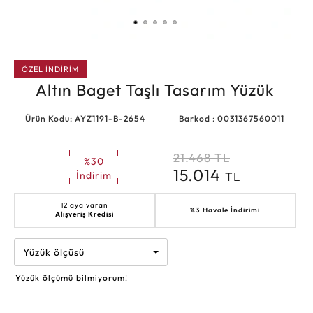
ÖZEL İNDİRİM
Altın Baget Taşlı Tasarım Yüzük
Ürün Kodu: AYZ1191-B-2654
Barkod : 0031367560011
21.468
TL
%30
15.014
TL
İndirim
12 aya varan
%3 Havale İndirimi
Alışveriş Kredisi
Yüzük ölçüsü
Yüzük ölçümü bilmiyorum!