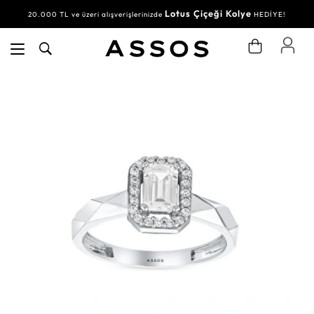
Lotus Çiçeği Kolye
20.000 TL ve üzeri alışverişlerinizde
HEDİYE!