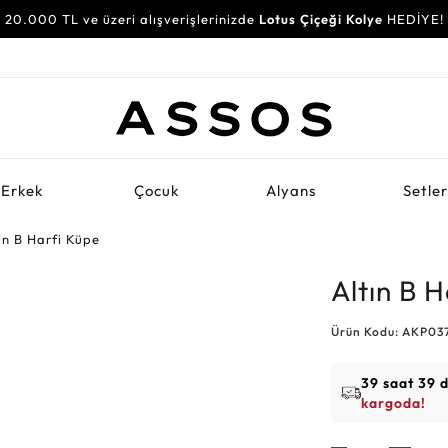
20.000 TL ve üzeri alışverişlerinizde
Lotus Çiçeği Kolye
HEDİYE!
Erkek
Çocuk
Alyans
Setle
ın B Harfi Küpe
Altın B 
Ürün Kodu: AKP03
39 saat 39 
kargoda!