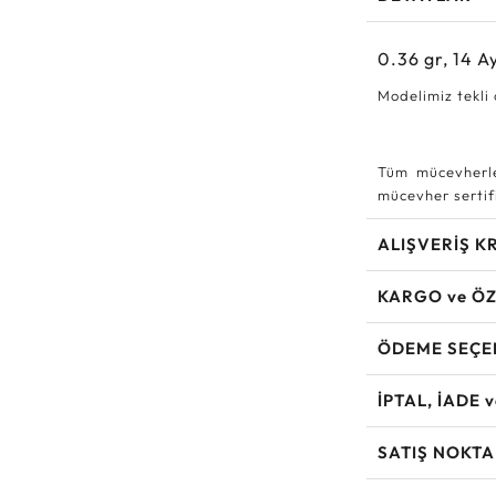
0.36
gr,
14
Ay
Modelimiz tekli
Tüm mücevherle
mücevher sertifi
ALIŞVERİŞ K
KARGO ve ÖZ
ÖDEME SEÇE
İPTAL, İADE 
SATIŞ NOKTA