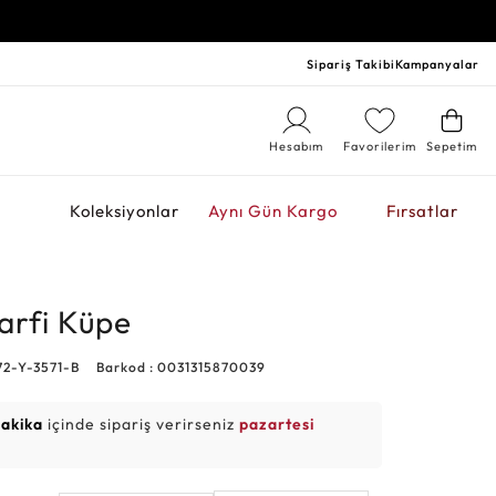
Sipariş Takibi
Kampanyalar
Hesabım
Favorilerim
Sepetim
r
Koleksiyonlar
Aynı Gün Kargo
Fırsatlar
Harfi Küpe
72-Y-3571-B
Barkod : 0031315870039
dakika
içinde sipariş verirseniz
pazartesi