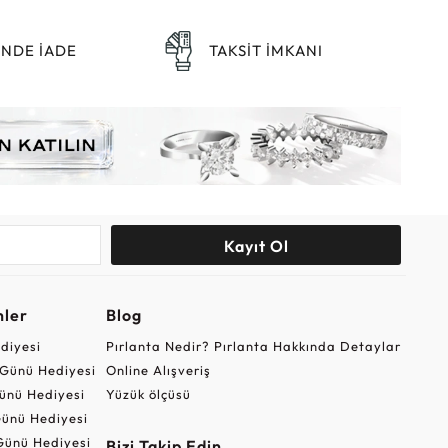
ÜNDE İADE
TAKSİT İMKANI
Kayıt Ol
nler
Blog
ediyesi
Pırlanta Nedir? Pırlanta Hakkında Detaylar
r Günü Hediyesi
Online Alışveriş
ünü Hediyesi
Yüzük ölçüsü
ünü Hediyesi
Günü Hediyesi
Bizi Takip Edin