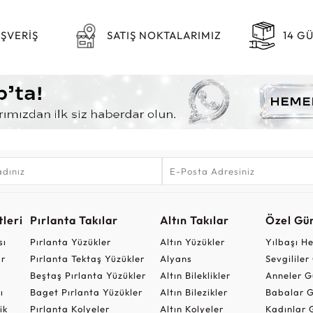
IŞVERİŞ
SATIŞ NOKTALARIMIZ
14 G
leri
Pırlanta Takılar
Altın Takılar
Özel Gü
sı
Pırlanta Yüzükler
Altın Yüzükler
Yılbaşı H
ar
Pırlanta Tektaş Yüzükler
Alyans
Sevgilile
Beştaş Pırlanta Yüzükler
Altın Bileklikler
Anneler G
ı
Baget Pırlanta Yüzükler
Altın Bilezikler
Babalar G
ik
Pırlanta Kolyeler
Altın Kolyeler
Kadınlar 