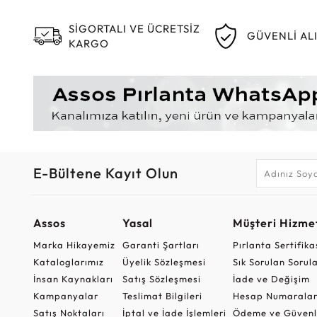
SİGORTALI VE ÜCRETSİZ
GÜVENLİ AL
KARGO
E-Bültene Kayıt Olun
Assos
Yasal
Müşteri Hizmet
Marka Hikayemiz
Garanti Şartları
Pırlanta Sertifika
Kataloglarımız
Üyelik Sözleşmesi
Sık Sorulan Sorul
İnsan Kaynakları
Satış Sözleşmesi
İade ve Değişim
Kampanyalar
Teslimat Bilgileri
Hesap Numaralar
Satış Noktaları
İptal ve İade İşlemleri
Ödeme ve Güvenl