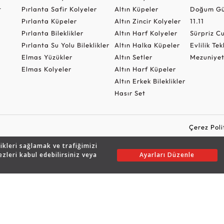
t
Pırlanta Safir Kolyeler
Altın Küpeler
Doğum Gü
Pırlanta Küpeler
Altın Zincir Kolyeler
11.11
Pırlanta Bileklikler
Altın Harf Kolyeler
Sürpriz 
Pırlanta Su Yolu Bileklikler
Altın Halka Küpeler
Evlilik Tek
Elmas Yüzükler
Altın Setler
Mezuniyet
Elmas Kolyeler
Altın Harf Küpeler
Altın Erkek Bileklikler
Hasır Set
Çerez Poli
likleri sağlamak ve trafiğimizi
ezleri kabul edebilirsiniz veya
Ayarları Düzenle
Copyright © 2026 Assos Pırlanta - Bu sitenin tüm hakları saklıdır.