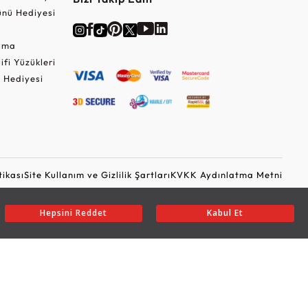
nü Hediyesi
Cuma
lifi Yüzükleri
 Hediyesi
tikası
Site Kullanım ve Gizlilik Şartları
KVKK Aydınlatma Metni
Ticari Elektronik İleti Onayı
Güvenli Alışveriş
Hepsini Reddet
Kabul Et