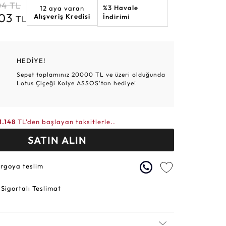
04
TL
%3 Havale
12 aya varan
Altın Hasır Setler
Elmas Bilezikler
Altın Tesbihler
Violet
Burç
203
Alışveriş Kredisi
İndirimi
TL
HEDİYE!
Sepet toplamınız 20000 TL ve üzeri olduğunda
Lotus Çiçeği Kolye ASSOS'tan hediye!
1.148
TL'den başlayan taksitlerle..
SATIN ALIN
argoya teslim
 Sigortalı Teslimat