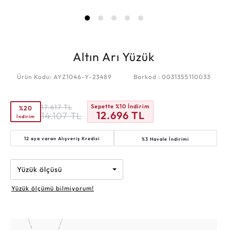
Altın Arı Yüzük
Ürün Kodu: AYZ1046-Y-23489
Barkod : 0031355110033
17.617
TL
Sepette %10 İndirim
%20
12.696
TL
14.107
TL
İndirim
12 aya varan
Alışveriş Kredisi
%3 Havale İndirimi
Yüzük ölçüsü
Yüzük ölçümü bilmiyorum!