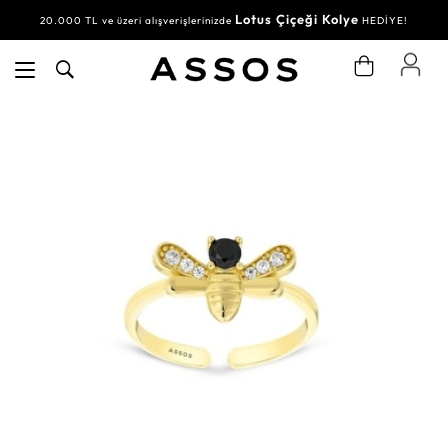
Lotus Çiçeği Kolye
20.000 TL ve üzeri alışverişlerinizde
HEDİYE!