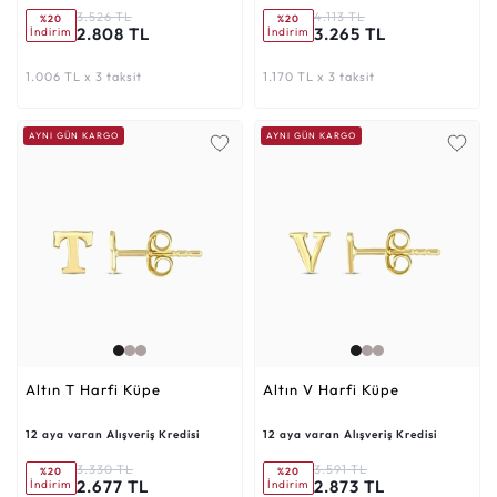
3.526 TL
4.113 TL
%20
%20
2.808 TL
3.265 TL
İndirim
İndirim
1.006 TL x 3 taksit
1.170 TL x 3 taksit
AYNI GÜN KARGO
AYNI GÜN KARGO
Altın T Harfi Küpe
Altın V Harfi Küpe
12 aya varan Alışveriş Kredisi
12 aya varan Alışveriş Kredisi
3.330 TL
3.591 TL
%20
%20
2.677 TL
2.873 TL
İndirim
İndirim