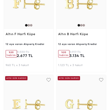
Altın F Harfi Küpe
Altın B Harfi Küpe
12 aya varan Alışveriş Kredisi
12 aya varan Alışveriş Kredisi
3.330 TL
3.917 TL
%20
%20
2.677 TL
3.134 TL
İndirim
İndirim
960 TL x 3 taksit
1.123 TL x 3 taksit
AYNI GÜN KARGO
AYNI GÜN KARGO