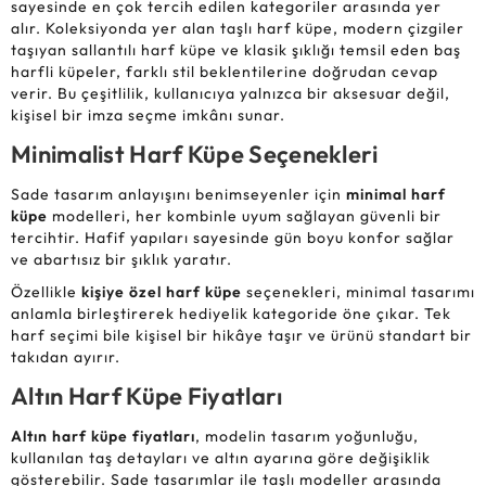
sayesinde en çok tercih edilen kategoriler arasında yer
alır. Koleksiyonda yer alan taşlı harf küpe, modern çizgiler
taşıyan sallantılı harf küpe ve klasik şıklığı temsil eden baş
harfli küpeler, farklı stil beklentilerine doğrudan cevap
verir. Bu çeşitlilik, kullanıcıya yalnızca bir aksesuar değil,
kişisel bir imza seçme imkânı sunar.
Minimalist Harf Küpe Seçenekleri
Sade tasarım anlayışını benimseyenler için
minimal harf
küpe
modelleri, her kombinle uyum sağlayan güvenli bir
tercihtir. Hafif yapıları sayesinde gün boyu konfor sağlar
ve abartısız bir şıklık yaratır.
Özellikle
kişiye özel harf küpe
seçenekleri, minimal tasarımı
anlamla birleştirerek hediyelik kategoride öne çıkar. Tek
harf seçimi bile kişisel bir hikâye taşır ve ürünü standart bir
takıdan ayırır.
Altın Harf Küpe Fiyatları
Altın harf küpe fiyatları
, modelin tasarım yoğunluğu,
kullanılan taş detayları ve altın ayarına göre değişiklik
gösterebilir. Sade tasarımlar ile taşlı modeller arasında