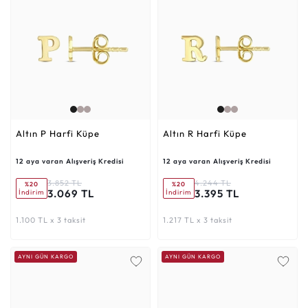
Altın P Harfi Küpe
Altın R Harfi Küpe
12 aya varan Alışveriş Kredisi
12 aya varan Alışveriş Kredisi
3.852 TL
4.244 TL
%20
%20
3.069 TL
3.395 TL
İndirim
İndirim
1.100 TL x 3 taksit
1.217 TL x 3 taksit
AYNI GÜN KARGO
AYNI GÜN KARGO