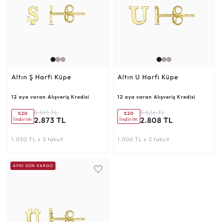
Altın Ş Harfi Küpe
Altın U Harfi Küpe
12 aya varan Alışveriş Kredisi
12 aya varan Alışveriş Kredisi
3.591 TL
3.526 TL
%20
%20
2.873 TL
2.808 TL
İndirim
İndirim
1.030 TL x 3 taksit
1.006 TL x 3 taksit
AYNI GÜN KARGO