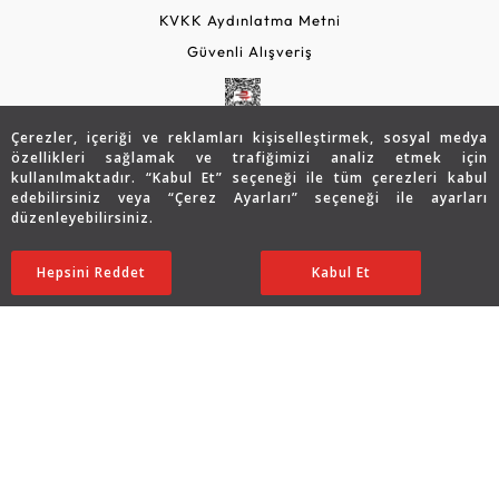
KVKK Aydınlatma Metni
Güvenli Alışveriş
Çerezler, içeriği ve reklamları kişiselleştirmek, sosyal medya
özellikleri sağlamak ve trafiğimizi analiz etmek için
kullanılmaktadır. “Kabul Et” seçeneği ile tüm çerezleri kabul
edebilirsiniz veya “Çerez Ayarları” seçeneği ile ayarları
düzenleyebilirsiniz.
© 2026 Assos Diamond
Hepsini Reddet
Ayarları Düzenle
Kabul Et
Copyright © 2026 Assos Pırlanta - Bu sitenin tüm hakları
saklıdır.