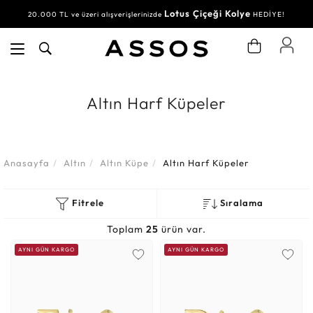
Lotus Çiçeği Kolye
20.000 TL ve üzeri alışverişlerinizde
HEDİYE!
Altın Harf Küpeler
Anasayfa
Altın
Altın Küpe
Altın Harf Küpeler
Fitrele
Sıralama
Toplam
25
ürün var.
AYNI GÜN KARGO
AYNI GÜN KARGO