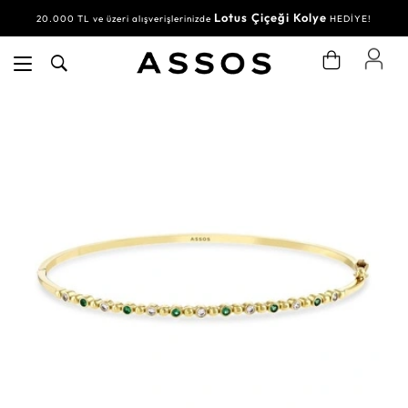
Lotus Çiçeği Kolye
20.000 TL ve üzeri alışverişlerinizde
HEDİYE!