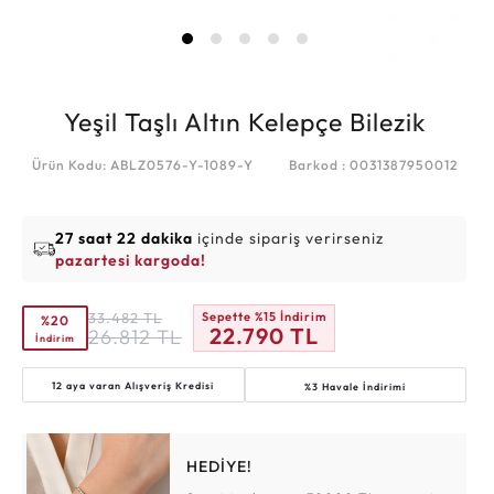
Yeşil Taşlı Altın Kelepçe Bilezik
Ürün Kodu: ABLZ0576-Y-1089-Y
Barkod : 0031387950012
27 saat 22 dakika
içinde sipariş verirseniz
pazartesi kargoda!
33.482
TL
Sepette %15 İndirim
%20
22.790
TL
26.812
TL
İndirim
12 aya varan
Alışveriş Kredisi
%3 Havale İndirimi
HEDİYE!