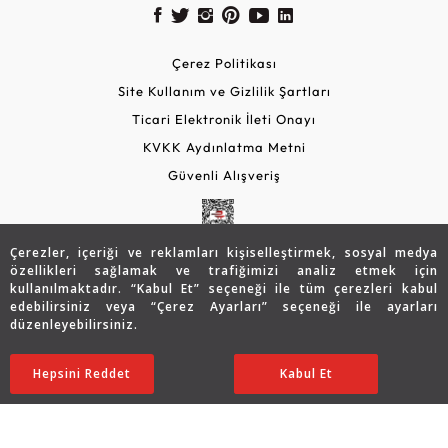
Çerez Politikası
Site Kullanım ve Gizlilik Şartları
Ticari Elektronik İleti Onayı
KVKK Aydınlatma Metni
Güvenli Alışveriş
Çerezler, içeriği ve reklamları kişiselleştirmek, sosyal medya
özellikleri sağlamak ve trafiğimizi analiz etmek için
kullanılmaktadır. “Kabul Et” seçeneği ile tüm çerezleri kabul
edebilirsiniz veya “Çerez Ayarları” seçeneği ile ayarları
düzenleyebilirsiniz.
© 2026 Assos Diamond
33.482
TL
Sepette %15 İndirim
SATIN ALIN
Hepsini Reddet
Ayarları Düzenle
Kabul Et
26.812
TL
22.790 TL
Copyright © 2026 Assos Pırlanta - Bu sitenin tüm hakları
saklıdır.