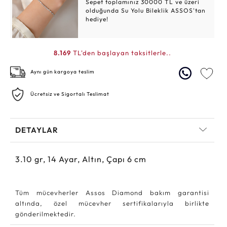
Sepet toplamınız 30000 TL ve üzeri
olduğunda Su Yolu Bileklik ASSOS'tan
hediye!
8.169
TL'den başlayan taksitlerle..
Aynı gün kargoya teslim
Ücretsiz ve Sigortalı Teslimat
DETAYLAR
3.10
gr,
14
Ayar, Altın, Çapı 6 cm
Tüm mücevherler Assos Diamond bakım garantisi
altında, özel mücevher sertifikalarıyla birlikte
gönderilmektedir.