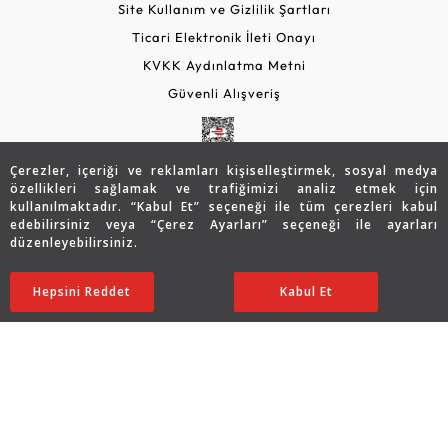
Site Kullanım ve Gizlilik Şartları
Ticari Elektronik İleti Onayı
KVKK Aydınlatma Metni
Güvenli Alışveriş
Çerezler, içeriği ve reklamları kişiselleştirmek, sosyal medya
özellikleri sağlamak ve trafiğimizi analiz etmek için
kullanılmaktadır. “Kabul Et” seçeneği ile tüm çerezleri kabul
edebilirsiniz veya “Çerez Ayarları” seçeneği ile ayarları
düzenleyebilirsiniz.
© 2026 Assos Diamond
143.845
TL
SATIN ALIN
Hepsini Reddet
Ayarları Düzenle
Kabul Et
71.923
TL
Copyright © 2026 Assos Pırlanta - Bu sitenin tüm hakları
saklıdır.