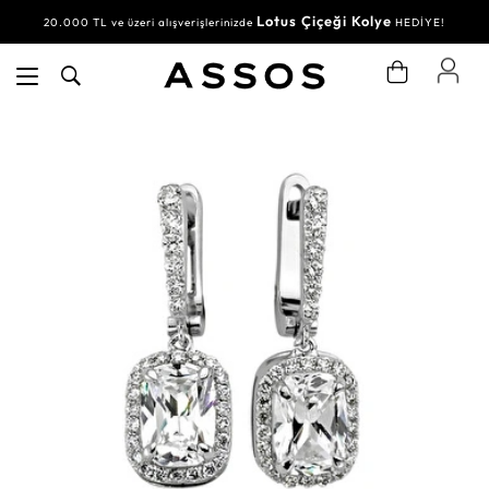
Lotus Çiçeği Kolye
20.000 TL ve üzeri alışverişlerinizde
HEDİYE!