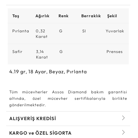
Taş
Ağırlık
Renk
Berraklık
Şekil
Pırlanta
0,32
G
SI
Yuvarlak
Karat
Safir
3,14
G
Prenses
Karat
4.19
gr,
18
Ayar, Beyaz, Pırlanta
Tüm mücevherler Assos Diamond bakım garantisi
altında, özel mücevher sertifikalarıyla birlikte
gönderilmektedir.
ALIŞVERİŞ KREDİSİ
KARGO ve ÖZEL SİGORTA