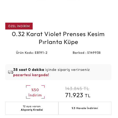
ÖZEL İNDİRİM
0.32 Karat Violet Prenses Kesim
Pırlanta Küpe
Ürün Kodu: EB191-2
Barkod : S149938
38 saat 0 dakika
içinde sipariş verirseniz
pazartesi kargoda!
143.845
TL
%50
71.923
TL
İndirim
12 aya varan
%3 Havale İndirimi
Alışveriş Kredisi