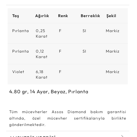
Taş
Ağırlık
Renk
Berraklık
Şekil
Pırlanta
0,25
F
SI
Markiz
Karat
Pırlanta
0,12
F
SI
Markiz
Karat
Violet
6,18
F
Markiz
Karat
4.80
gr,
14
Ayar, Beyaz, Pırlanta
Tüm mücevherler Assos Diamond bakım garantisi
altında, özel mücevher sertifikalarıyla birlikte
gönderilmektedir.