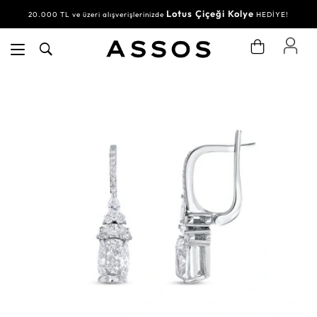
Lotus Çiçeği Kolye
20.000 TL ve üzeri alışverişlerinizde
HEDİYE!