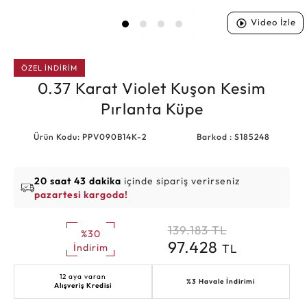
Video İzle
ÖZEL İNDİRİM
0.37 Karat Violet Kuşon Kesim
Pırlanta Küpe
Ürün Kodu: PPV090B14K-2
Barkod : S185248
20 saat 43 dakika
içinde sipariş verirseniz
pazartesi kargoda!
139.183
TL
%30
97.428
TL
İndirim
12 aya varan
%3 Havale İndirimi
Alışveriş Kredisi