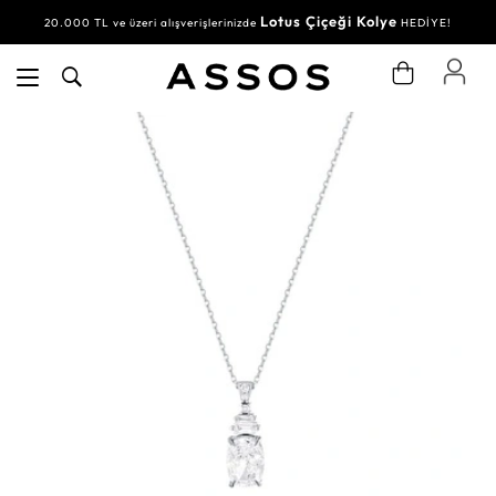
Lotus Çiçeği Kolye
20.000 TL ve üzeri alışverişlerinizde
HEDİYE!