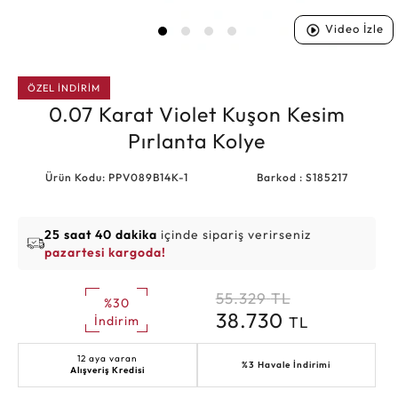
Video İzle
ÖZEL İNDİRİM
0.07 Karat Violet Kuşon Kesim
Pırlanta Kolye
Ürün Kodu: PPV089B14K-1
Barkod : S185217
25 saat 40 dakika
içinde sipariş verirseniz
pazartesi kargoda!
55.329
TL
%30
38.730
TL
İndirim
12 aya varan
%3 Havale İndirimi
Alışveriş Kredisi