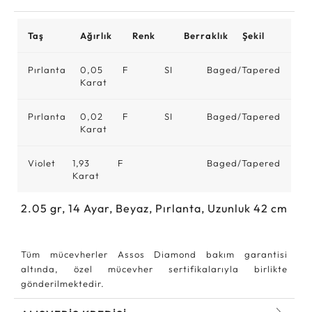
Taş
Ağırlık
Renk
Berraklık
Şekil
Pırlanta
0,05
F
SI
Baged/Tapered
Karat
Pırlanta
0,02
F
SI
Baged/Tapered
Karat
Violet
1,93
F
Baged/Tapered
Karat
2.05
gr,
14
Ayar, Beyaz, Pırlanta, Uzunluk 42 cm
Tüm mücevherler Assos Diamond bakım garantisi
altında, özel mücevher sertifikalarıyla birlikte
gönderilmektedir.