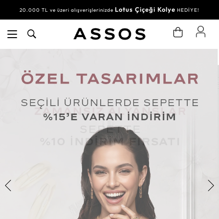
Lotus Çiçeği Kolye
20.000 TL ve üzeri alışverişlerinizde
HEDİYE!