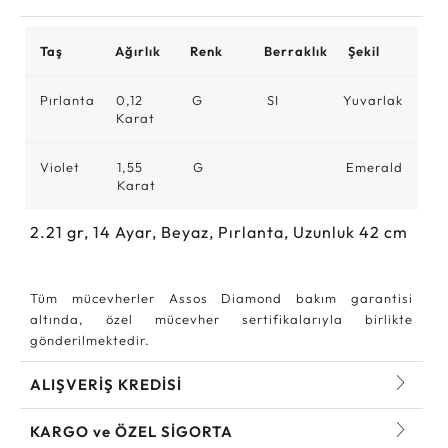
Taş
Ağırlık
Renk
Berraklık
Şekil
Pırlanta
0,12
G
SI
Yuvarlak
Karat
Violet
1,55
G
Emerald
Karat
2.21
gr,
14
Ayar, Beyaz, Pırlanta, Uzunluk 42 cm
Tüm mücevherler Assos Diamond bakım garantisi
altında, özel mücevher sertifikalarıyla birlikte
gönderilmektedir.
ALIŞVERİŞ KREDİSİ
KARGO ve ÖZEL SİGORTA