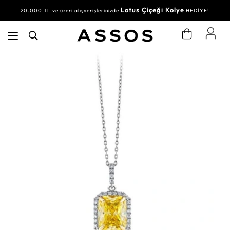
Lotus Çiçeği Kolye
20.000 TL ve üzeri alışverişlerinizde
HEDİYE!