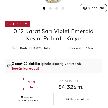
Video İzle
ÖZEL İNDİRİM
0.12 Karat Sarı Violet Emerald
Kesim Pırlanta Kolye
Ürün Kodu: PEB182ST14K-1
Barkod : S68641
3 saat 27 dakika
içinde sipariş verirseniz
bugün kargoda!
77.609
TL
%30
54.326
TL
İndirim
12 aya varan
%3 Havale İndirimi
Alışveriş Kredisi