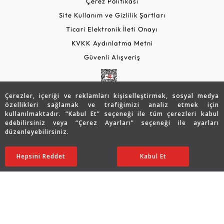
Çerez Politikası
Site Kullanım ve Gizlilik Şartları
Ticari Elektronik İleti Onayı
KVKK Aydınlatma Metni
Güvenli Alışveriş
Çerezler, içeriği ve reklamları kişiselleştirmek, sosyal medya
özellikleri sağlamak ve trafiğimizi analiz etmek için
kullanılmaktadır. “Kabul Et” seçeneği ile tüm çerezleri kabul
edebilirsiniz veya “Çerez Ayarları” seçeneği ile ayarları
düzenleyebilirsiniz.
© 2026 Assos Diamond
77.609
TL
SATIN ALIN
Hepsini Reddet
Ayarları Düzenle
Kabul Et
54.326
TL
Copyright © 2026 Assos Pırlanta - Bu sitenin tüm hakları
saklıdır.