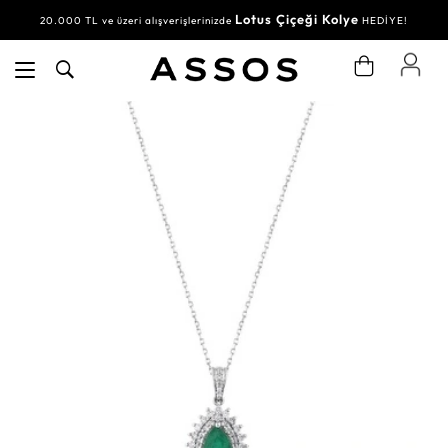
Lotus Çiçeği Kolye
20.000 TL ve üzeri alışverişlerinizde
HEDİYE!