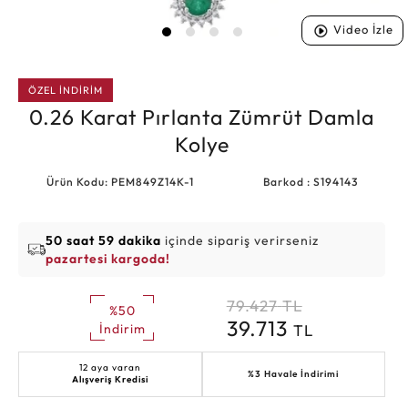
Video İzle
ÖZEL İNDİRİM
0.26 Karat Pırlanta Zümrüt Damla
Kolye
Ürün Kodu: PEM849Z14K-1
Barkod : S194143
50 saat 59 dakika
içinde sipariş verirseniz
pazartesi kargoda!
79.427
TL
%50
39.713
TL
İndirim
12 aya varan
%3 Havale İndirimi
Alışveriş Kredisi