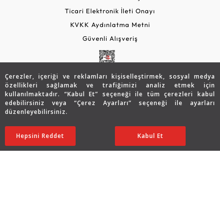
Ticari Elektronik İleti Onayı
KVKK Aydınlatma Metni
Güvenli Alışveriş
Çerezler, içeriği ve reklamları kişiselleştirmek, sosyal medya
özellikleri sağlamak ve trafiğimizi analiz etmek için
kullanılmaktadır. “Kabul Et” seçeneği ile tüm çerezleri kabul
edebilirsiniz veya “Çerez Ayarları” seçeneği ile ayarları
düzenleyebilirsiniz.
© 2026 Assos Diamond
79.427
TL
SATIN ALIN
Hepsini Reddet
Ayarları Düzenle
Kabul Et
39.713
TL
Copyright © 2026 Assos Pırlanta - Bu sitenin tüm hakları
saklıdır.