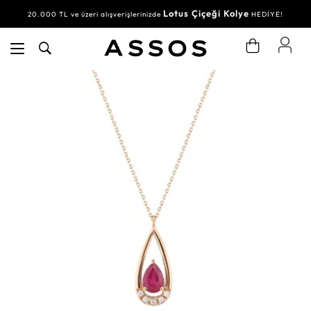
Lotus Çiçeği Kolye
20.000 TL ve üzeri alışverişlerinizde
HEDİYE!