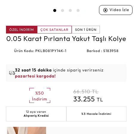
Video İzle
ÖZEL İNDİRİM
ÇOK SATANLAR
SON 1 ÜRÜN
0.05 Karat Pırlanta Yakut Taşlı Kolye
Ürün Kodu: PKLB081PY14K-1
Barkod : S183958
32 saat 15 dakika
içinde sipariş verirseniz
pazartesi kargoda!
66.510
TL
%50
33.255
TL
İndirim
12 aya varan
%3 Havale İndirimi
Alışveriş Kredisi