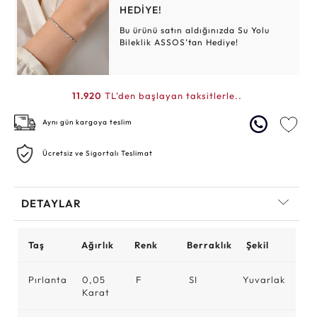
HEDİYE!
Bu ürünü satın aldığınızda Su Yolu
Bileklik ASSOS’tan Hediye!
11.920
TL'den başlayan taksitlerle..
Aynı gün kargoya teslim
Ücretsiz ve Sigortalı Teslimat
DETAYLAR
Taş
Ağırlık
Renk
Berraklık
Şekil
Pırlanta
0,05
F
SI
Yuvarlak
Karat