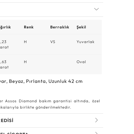
ğırlık
Renk
Berraklık
Şekil
,23
H
VS
Yuvarlak
arat
,63
H
Oval
arat
yar, Beyaz, Pırlanta, Uzunluk 42 cm
r Assos Diamond bakım garantisi altında, özel
kalarıyla birlikte gönderilmektedir.
REDİSİ