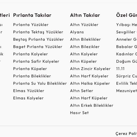
leri
Pırlanta Takılar
Altın Takılar
Özel Gü
sı
Pırlanta Yüzükler
Altın Yüzükler
Yılbaşı H
ar
Pırlanta Tektaş Yüzükler
Alyans
Sevgilile
Beştaş Pırlanta Yüzükler
Altın Bileklikler
Anneler G
ı
Baget Pırlanta Yüzükler
Altın Bilezikler
Babalar G
ik
Pırlanta Kolyeler
Altın Kolyeler
Kadınlar 
t
Pırlanta Safir Kolyeler
Altın Küpeler
Doğum Gü
Pırlanta Küpeler
Altın Zincir Kolyeler
11.11
Pırlanta Bileklikler
Altın Harf Kolyeler
Sürpriz 
Pırlanta Su Yolu Bileklikler
Altın Halka Küpeler
Evlilik Tek
Elmas Yüzükler
Altın Setler
Mezuniyet
Elmas Kolyeler
Altın Harf Küpeler
Altın Erkek Bileklikler
Hasır Set
Çerez Poli