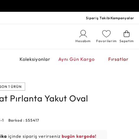
Sipariş Takibi
Kampanyalar
Hesabım
Favorilerim
Sepetim
r
Koleksiyonlar
Aynı Gün Kargo
Fırsatlar
SON 1 ÜRÜN
at Pırlanta Yakut Oval
-1
Barkod : S55417
kika
içinde sipariş verirseniz
bugün kargoda!