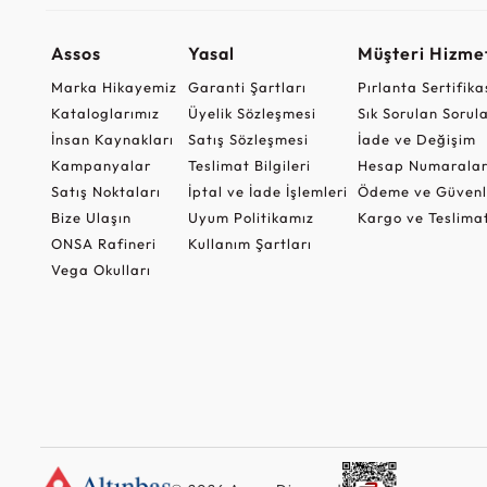
Assos
Yasal
Müşteri Hizmet
Marka Hikayemiz
Garanti Şartları
Pırlanta Sertifika
Kataloglarımız
Üyelik Sözleşmesi
Sık Sorulan Sorul
İnsan Kaynakları
Satış Sözleşmesi
İade ve Değişim
Kampanyalar
Teslimat Bilgileri
Hesap Numaralar
Satış Noktaları
İptal ve İade İşlemleri
Ödeme ve Güvenl
Bize Ulaşın
Uyum Politikamız
Kargo ve Teslima
ONSA Rafineri
Kullanım Şartları
Vega Okulları