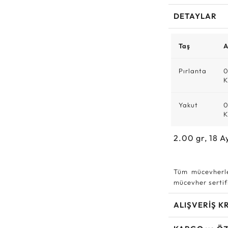
DETAYLAR
Taş
A
Pırlanta
0
K
Yakut
0
K
2.00
gr,
18
A
Tüm mücevherle
mücevher sertifi
ALIŞVERİŞ K