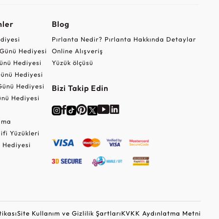
nler
Blog
ediyesi
Pırlanta Nedir? Pırlanta Hakkında Detaylar
r Günü Hediyesi
Online Alışveriş
ünü Hediyesi
Yüzük ölçüsü
ünü Hediyesi
Günü Hediyesi
Bizi Takip Edin
nü Hediyesi
Cuma
lifi Yüzükleri
 Hediyesi
tikası
Site Kullanım ve Gizlilik Şartları
KVKK Aydınlatma Metni