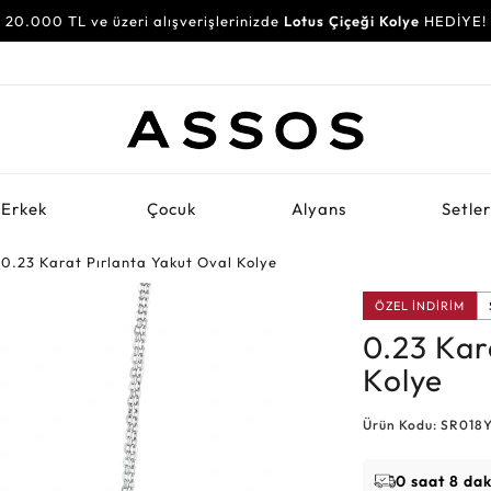
20.000 TL ve üzeri alışverişlerinizde
Lotus Çiçeği Kolye
HEDİYE!
Erkek
Çocuk
Alyans
Setle
0.23 Karat Pırlanta Yakut Oval Kolye
ÖZEL İNDİRİM
0.23 Kar
Kolye
Ürün Kodu: SR018Y
0 saat 8 da