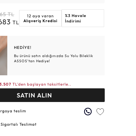
Altın Hasır Setler
Elmas Bilezikler
Altın Tesbihler
Violet
Burç
365
TL
%3 Havale
12 aya varan
.683
Alışveriş Kredisi
İndirimi
TL
HEDİYE!
Bu ürünü satın aldığınızda Su Yolu Bileklik
ASSOS’tan Hediye!
3.507
TL'den başlayan taksitlerle..
SATIN ALIN
argoya teslim
 Sigortalı Teslimat