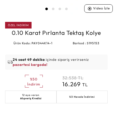
Video İzle
ÖZEL İNDİRİM
0.10 Karat Pırlanta Tektaş Kolye
Ürün Kodu: PAY044K14-1
Barkod : S195153
24 saat 49 dakika
içinde sipariş verirseniz
pazartesi kargoda!
32.538
TL
%50
16.269
TL
İndirim
12 aya varan
%3 Havale İndirimi
Alışveriş Kredisi