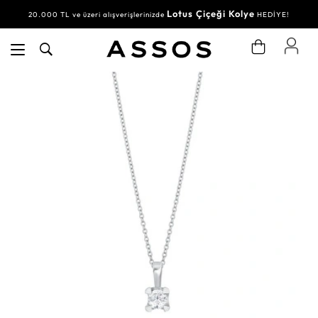
Lotus Çiçeği Kolye
20.000 TL ve üzeri alışverişlerinizde
HEDİYE!