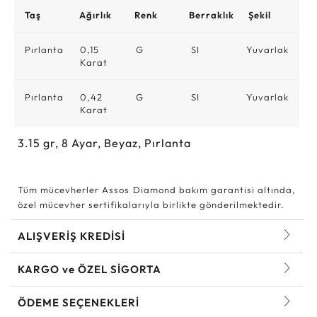
Taş
Ağırlık
Renk
Berraklık
Şekil
Pırlanta
0,15
G
SI
Yuvarlak
Karat
Pırlanta
0,42
G
SI
Yuvarlak
Karat
3.15
gr,
8
Ayar, Beyaz, Pırlanta
Tüm mücevherler Assos Diamond bakım garantisi altında,
özel mücevher sertifikalarıyla birlikte gönderilmektedir.
ALIŞVERİŞ KREDİSİ
KARGO ve ÖZEL SİGORTA
ÖDEME SEÇENEKLERİ