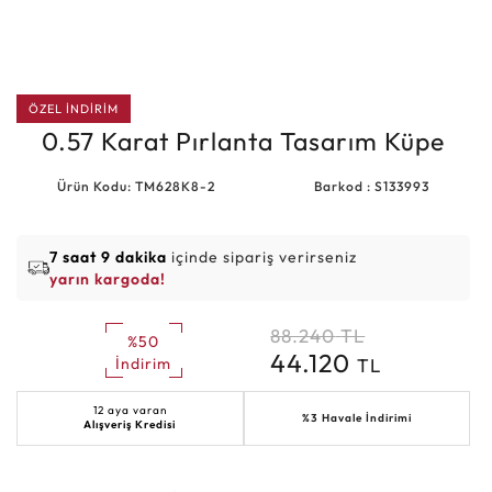
ÖZEL İNDİRİM
0.57 Karat Pırlanta Tasarım Küpe
Ürün Kodu: TM628K8-2
Barkod : S133993
7 saat 9 dakika
içinde sipariş verirseniz
yarın kargoda!
88.240
TL
%50
44.120
TL
İndirim
12 aya varan
%3 Havale İndirimi
Alışveriş Kredisi