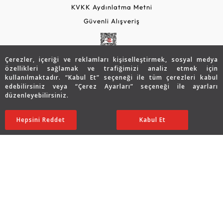
KVKK Aydınlatma Metni
Güvenli Alışveriş
Çerezler, içeriği ve reklamları kişiselleştirmek, sosyal medya
özellikleri sağlamak ve trafiğimizi analiz etmek için
kullanılmaktadır. “Kabul Et” seçeneği ile tüm çerezleri kabul
edebilirsiniz veya “Çerez Ayarları” seçeneği ile ayarları
düzenleyebilirsiniz.
© 2026 Assos Diamond
88.240
TL
SATIN ALIN
Hepsini Reddet
Ayarları Düzenle
Kabul Et
44.120
TL
Copyright © 2026 Assos Pırlanta - Bu sitenin tüm hakları
saklıdır.