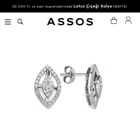
Lotus Çiçeği Kolye
20.000 TL ve üzeri alışverişlerinizde
HEDİYE!