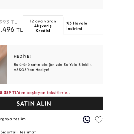
Altın Hasır Setler
Elmas Bilezikler
Altın Tesbihler
Violet
Burç
.993
TL
12 aya varan
%3 Havale
Alışveriş
4.496
İndirimi
TL
Kredisi
HEDİYE!
Bu ürünü satın aldığınızda Su Yolu Bileklik
ASSOS’tan Hediye!
8.389
TL'den başlayan taksitlerle..
SATIN ALIN
argoya teslim
 Sigortalı Teslimat