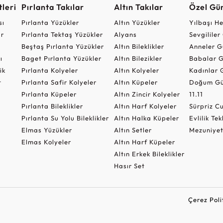
leri
Pırlanta Takılar
Altın Takılar
Özel Gü
sı
Pırlanta Yüzükler
Altın Yüzükler
Yılbaşı H
ar
Pırlanta Tektaş Yüzükler
Alyans
Sevgilile
Beştaş Pırlanta Yüzükler
Altın Bileklikler
Anneler G
ı
Baget Pırlanta Yüzükler
Altın Bilezikler
Babalar G
ik
Pırlanta Kolyeler
Altın Kolyeler
Kadınlar 
t
Pırlanta Safir Kolyeler
Altın Küpeler
Doğum Gü
Pırlanta Küpeler
Altın Zincir Kolyeler
11.11
Pırlanta Bileklikler
Altın Harf Kolyeler
Sürpriz 
Pırlanta Su Yolu Bileklikler
Altın Halka Küpeler
Evlilik Tek
Elmas Yüzükler
Altın Setler
Mezuniyet
Elmas Kolyeler
Altın Harf Küpeler
Altın Erkek Bileklikler
Hasır Set
Çerez Poli