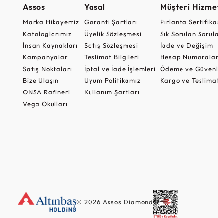
Assos
Yasal
Müşteri Hizmet
Marka Hikayemiz
Garanti Şartları
Pırlanta Sertifika
Kataloglarımız
Üyelik Sözleşmesi
Sık Sorulan Sorul
İnsan Kaynakları
Satış Sözleşmesi
İade ve Değişim
Kampanyalar
Teslimat Bilgileri
Hesap Numaralar
Satış Noktaları
İptal ve İade İşlemleri
Ödeme ve Güvenl
Bize Ulaşın
Uyum Politikamız
Kargo ve Teslima
ONSA Rafineri
Kullanım Şartları
Vega Okulları
© 2026 Assos Diamond