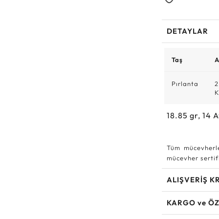
DETAYLAR
Taş
A
Pırlanta
2
K
18.85
gr,
14
A
Tüm mücevherle
mücevher sertifi
ALIŞVERİŞ K
KARGO ve ÖZ