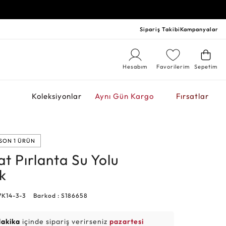
Sipariş Takibi
Kampanyalar
Hesabım
Favorilerim
Sepetim
r
Koleksiyonlar
Aynı Gün Kargo
Fırsatlar
SON 1 ÜRÜN
at Pırlanta Su Yolu
k
7K14-3-3
Barkod : S186658
dakika
içinde sipariş verirseniz
pazartesi