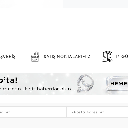
IŞVERİŞ
SATIŞ NOKTALARIMIZ
14 G