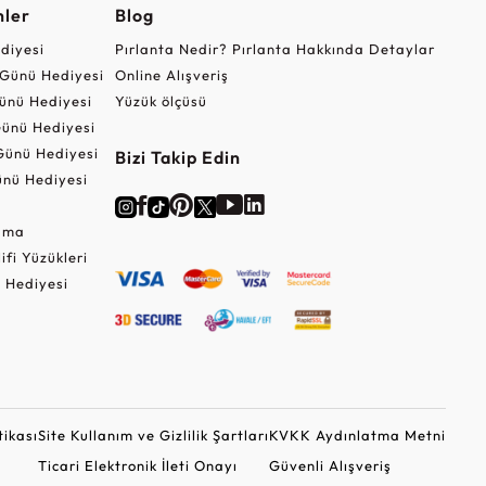
nler
Blog
ediyesi
Pırlanta Nedir? Pırlanta Hakkında Detaylar
r Günü Hediyesi
Online Alışveriş
ünü Hediyesi
Yüzük ölçüsü
ünü Hediyesi
Günü Hediyesi
Bizi Takip Edin
nü Hediyesi
Cuma
lifi Yüzükleri
 Hediyesi
tikası
Site Kullanım ve Gizlilik Şartları
KVKK Aydınlatma Metni
Ticari Elektronik İleti Onayı
Güvenli Alışveriş