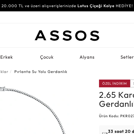
20.000 TL ve üzeri alışverişlerinizde
Lotus Çiçeği Kolye
HEDİYE!
Erkek
Çocuk
Alyans
Setle
ıklar
Pırlanta Su Yolu Gerdanlık
ÖZEL İNDİRİM
2.65 Kar
Gerdanlı
Ürün Kodu: PKR02
33 saat 20 