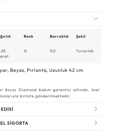
ğırlık
Renk
Berraklık
Şekil
,65
G
SI2
Yuvarlak
arat
yar, Beyaz, Pırlanta, Uzunluk 42 cm
r Assos Diamond bakım garantisi altında, özel
kalarıyla birlikte gönderilmektedir.
REDİSİ
EL SİGORTA