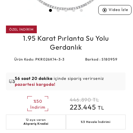
Video İzle
ÖZEL İNDİRİM
1.95 Karat Pırlanta Su Yolu
Gerdanlık
Ürün Kodu: PKR026K14-3-3
Barkod : S180959
56 saat 20 dakika
içinde sipariş verirseniz
pazartesi kargoda!
446.890
TL
%50
223.445
TL
İndirim
12 aya varan
%3 Havale İndirimi
Alışveriş Kredisi