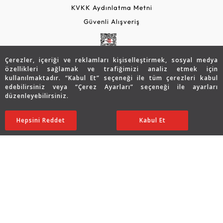
KVKK Aydınlatma Metni
Güvenli Alışveriş
Çerezler, içeriği ve reklamları kişiselleştirmek, sosyal medya
özellikleri sağlamak ve trafiğimizi analiz etmek için
kullanılmaktadır. “Kabul Et” seçeneği ile tüm çerezleri kabul
edebilirsiniz veya “Çerez Ayarları” seçeneği ile ayarları
düzenleyebilirsiniz.
© 2026 Assos Diamond
446.890
TL
SATIN ALIN
Hepsini Reddet
Ayarları Düzenle
Kabul Et
223.445
TL
Copyright © 2026 Assos Pırlanta - Bu sitenin tüm hakları
saklıdır.