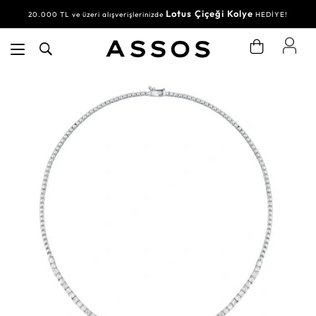
Lotus Çiçeği Kolye
20.000 TL ve üzeri alışverişlerinizde
HEDİYE!