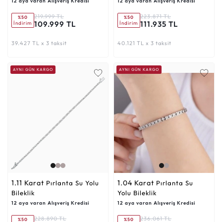
12 aya varan Alışveriş Kredisi
12 aya varan Alışveriş Kredisi
219.999 TL
223.871 TL
%50
%50
109.999 TL
111.935 TL
İndirim
İndirim
39.427 TL x 3 taksit
40.121 TL x 3 taksit
AYNI GÜN KARGO
AYNI GÜN KARGO
1.11 Karat
1.04 Karat
Pırlanta Su Yolu
Pırlanta Su
Bileklik
Yolu Bileklik
12 aya varan Alışveriş Kredisi
12 aya varan Alışveriş Kredisi
228.890 TL
236.061 TL
%50
%50