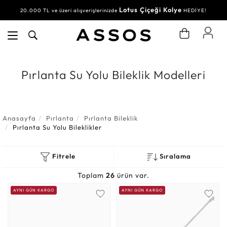
Lotus Çiçeği Kolye
Su Yolu Bileklik
20.000 TL ve üzeri alışverişlerinizde
30.000 TL ve üzeri alışverişlerinizde
HEDİYE!
HEDİYE!
Pırlanta Su Yolu Bileklik Modelleri
Anasayfa
Pırlanta
Pırlanta Bileklik
Pırlanta Su Yolu Bileklikler
Fitrele
Sıralama
Toplam
26
ürün var.
AYNI GÜN KARGO
AYNI GÜN KARGO