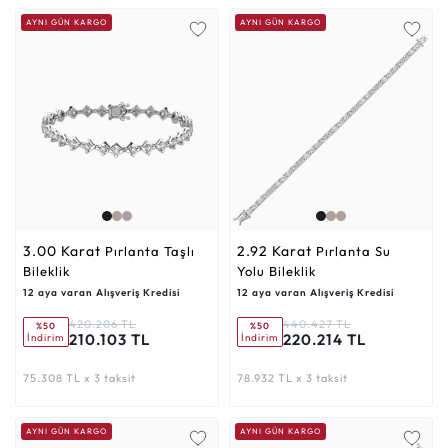
AYNI GÜN KARGO
AYNI GÜN KARGO
3.00 Karat
2.92 Karat
Pırlanta Taşlı
Pırlanta Su
Bileklik
Yolu Bileklik
12 aya varan Alışveriş Kredisi
12 aya varan Alışveriş Kredisi
420.206 TL
440.427 TL
%50
%50
210.103 TL
220.214 TL
İndirim
İndirim
75.308 TL x 3 taksit
78.932 TL x 3 taksit
AYNI GÜN KARGO
AYNI GÜN KARGO