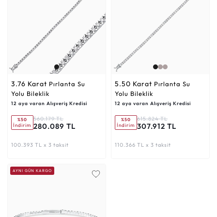
3.76 Karat
5.50 Karat
Pırlanta Su
Pırlanta Su
Yolu Bileklik
Yolu Bileklik
12 aya varan Alışveriş Kredisi
12 aya varan Alışveriş Kredisi
560.179 TL
615.824 TL
%50
%50
280.089 TL
307.912 TL
İndirim
İndirim
100.393 TL x 3 taksit
110.366 TL x 3 taksit
AYNI GÜN KARGO