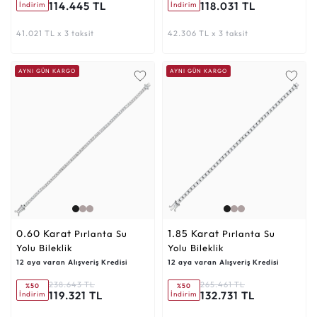
114.445 TL
118.031 TL
İndirim
İndirim
41.021 TL x 3 taksit
42.306 TL x 3 taksit
AYNI GÜN KARGO
AYNI GÜN KARGO
0.60 Karat
1.85 Karat
Pırlanta Su
Pırlanta Su
Yolu Bileklik
Yolu Bileklik
12 aya varan Alışveriş Kredisi
12 aya varan Alışveriş Kredisi
238.643 TL
265.461 TL
%50
%50
119.321 TL
132.731 TL
İndirim
İndirim