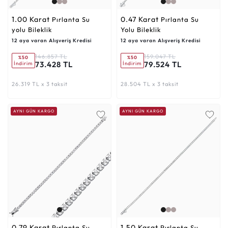
1.00 Karat
0.47 Karat
Pırlanta Su
Pırlanta Su
yolu Bileklik
Yolu Bileklik
12 aya varan Alışveriş Kredisi
12 aya varan Alışveriş Kredisi
146.857 TL
159.047 TL
%50
%50
73.428 TL
79.524 TL
İndirim
İndirim
26.319 TL x 3 taksit
28.504 TL x 3 taksit
AYNI GÜN KARGO
AYNI GÜN KARGO
0.79 Karat
1.50 Karat
Pırlanta Su
Pırlanta Su