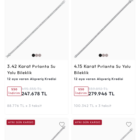
3.42 Karat
4.15 Karat
Pırlanta Su
Pırlanta Su Yolu
Yolu Bileklik
Bileklik
12 aya varan Alışveriş Kredisi
12 aya varan Alışveriş Kredisi
495.355 TL
559.892 TL
%50
%50
247.678 TL
279.946 TL
İndirim
İndirim
88.776 TL x 3 taksit
100.342 TL x 3 taksit
AYNI GÜN KARGO
AYNI GÜN KARGO