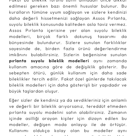
Fakat bu bileklik türünü satın almadan önce dikkat
edilmesi gereken bazı önemli hususlar bulunur. Bu
kuralların tümüne uyum sağlayan ve sizlere kendinizi
daha değerli hissetmenizi sağlayan Assos Pırlanta,
suyolu bileklik konusunda kaliteden asla taviz vermez.
Assos Pırlanta içerisine yer alan suyolu bileklik
modelleri, birçok farklı dokunuş tasarımı da
bünyesinde bulundurur. Sizlere sunulan farklılıklar
sayesinde de, birden fazla ürünü değerlendirme
imkânını bulabilirsiniz. Sizlerin beğenisine sunulan
pırlanta suyolu bileklik modelleri
aynı zamanda
kullanım amacına göre de değişiklik gösterir. Bu
sebepten ötürü, günlük kullanım için daha sade
bileklikler tercih edilir. Fakat özel günlerde takılacak
bileklik modelleri için daha gösterişli bir yapıdadır ve
büyük taşlardan oluşur.
Eğer sizler de kendiniz ya da sevdikleriniz için anlamlı
ve değerli bir bileklik arıyorsanız, tereddüt etmeden
pırlanta suyolu modelini satın alabilirsiniz. Zamanın
içinde asilliği arayan kişiler için dizayn edilen bu
modeller, değişen moda anlayışı ile de örtüşür.
Kullanımı oldukça kolay olan bu modeller aynı