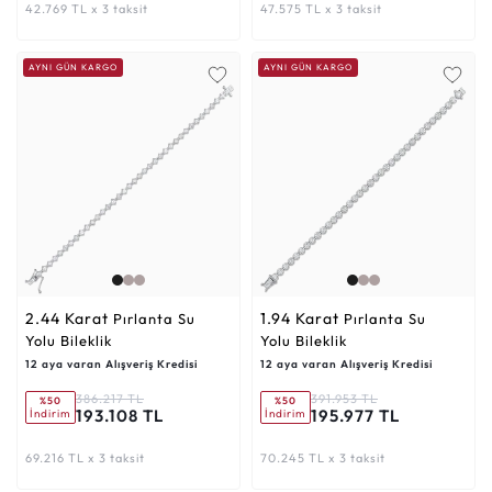
42.769 TL x 3 taksit
47.575 TL x 3 taksit
AYNI GÜN KARGO
AYNI GÜN KARGO
2.44 Karat
1.94 Karat
Pırlanta Su
Pırlanta Su
Yolu Bileklik
Yolu Bileklik
12 aya varan Alışveriş Kredisi
12 aya varan Alışveriş Kredisi
386.217 TL
391.953 TL
%50
%50
193.108 TL
195.977 TL
İndirim
İndirim
69.216 TL x 3 taksit
70.245 TL x 3 taksit