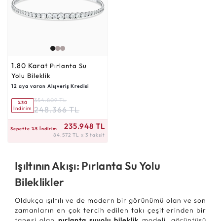
1.80 Karat
Pırlanta Su
Yolu Bileklik
12 aya varan Alışveriş Kredisi
354.809 TL
%30
248.366 TL
İndirim
84.572 TL x 3 taksit
235.948 TL
Sepette %5 İndirim
84.572 TL x 3 taksit
Işıltının Akışı: Pırlanta Su Yolu
Bileklikler
Oldukça ışıltılı ve de modern bir görünümü olan ve son
zamanların en çok tercih edilen takı çeşitlerinden bir
tanesi olan
pırlanta suyolu bileklik
modeli, görüntüsü