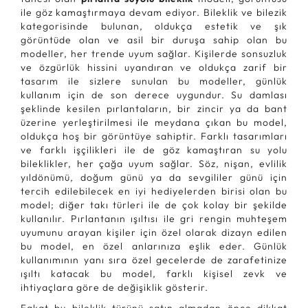
ile göz kamaştırmaya devam ediyor. Bileklik ve bilezik
kategorisinde bulunan, oldukça estetik ve şık
görüntüde olan ve asil bir duruşa sahip olan bu
modeller, her trende uyum sağlar. Kişilerde sonsuzluk
ve özgürlük hissini uyandıran ve oldukça zarif bir
tasarım ile sizlere sunulan bu modeller, günlük
kullanım için de son derece uygundur. Su damlası
şeklinde kesilen pırlantaların, bir zincir ya da bant
üzerine yerleştirilmesi ile meydana çıkan bu model,
oldukça hoş bir görüntüye sahiptir. Farklı tasarımları
ve farklı işçilikleri ile de göz kamaştıran su yolu
bileklikler, her çağa uyum sağlar. Söz, nişan, evlilik
yıldönümü, doğum günü ya da sevgililer günü için
tercih edilebilecek en iyi hediyelerden birisi olan bu
model; diğer takı türleri ile de çok kolay bir şekilde
kullanılır. Pırlantanın ışıltısı ile gri rengin muhteşem
uyumunu arayan kişiler için özel olarak dizayn edilen
bu model, en özel anlarınıza eşlik eder. Günlük
kullanımının yanı sıra özel gecelerde de zarafetinize
ışıltı katacak bu model, farklı kişisel zevk ve
ihtiyaçlara göre de değişiklik gösterir.