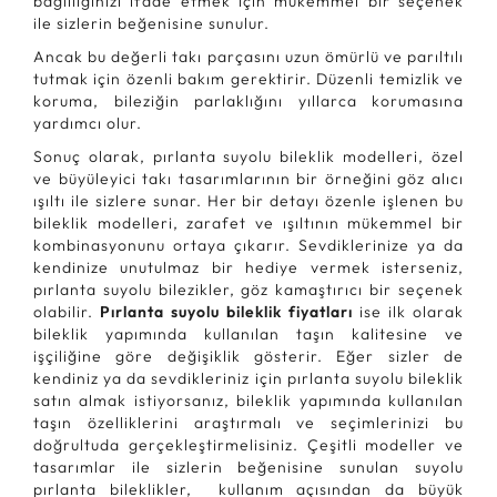
bağlılığınızı ifade etmek için mükemmel bir seçenek
ile sizlerin beğenisine sunulur.
Ancak bu değerli takı parçasını uzun ömürlü ve parıltılı
tutmak için özenli bakım gerektirir. Düzenli temizlik ve
koruma, bileziğin parlaklığını yıllarca korumasına
yardımcı olur.
Sonuç olarak, pırlanta suyolu bileklik modelleri, özel
ve büyüleyici takı tasarımlarının bir örneğini göz alıcı
ışıltı ile sizlere sunar. Her bir detayı özenle işlenen bu
bileklik modelleri, zarafet ve ışıltının mükemmel bir
kombinasyonunu ortaya çıkarır. Sevdiklerinize ya da
kendinize unutulmaz bir hediye vermek isterseniz,
pırlanta suyolu bilezikler, göz kamaştırıcı bir seçenek
olabilir.
Pırlanta suyolu bileklik fiyatları
ise ilk olarak
bileklik yapımında kullanılan taşın kalitesine ve
işçiliğine göre değişiklik gösterir. Eğer sizler de
kendiniz ya da sevdikleriniz için pırlanta suyolu bileklik
satın almak istiyorsanız, bileklik yapımında kullanılan
taşın özelliklerini araştırmalı ve seçimlerinizi bu
doğrultuda gerçekleştirmelisiniz. Çeşitli modeller ve
tasarımlar ile sizlerin beğenisine sunulan suyolu
pırlanta bileklikler, kullanım açısından da büyük