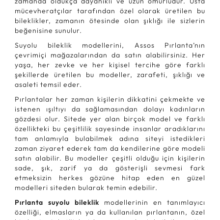
zamanda oldukça dayanıklı ve uzun ömürlüdür. Usta
mücevheratçılar tarafından özel olarak üretilen bu
bileklikler, zamanın ötesinde olan şıklığı ile sizlerin
beğenisine sunulur.
Suyolu bileklik modellerini, Assos Pırlanta’nın
çevrimiçi mağazalarından da satın alabilirsiniz. Her
yaşa, her zevke ve her kişisel tercihe göre farklı
şekillerde üretilen bu modeller, zarafeti, şıklığı ve
asaleti temsil eder.
Pırlantalar her zaman kişilerin dikkatini çekmekte ve
istenen ışıltıyı da sağlamasından dolayı kadınların
gözdesi olur. Sitede yer alan birçok model ve farklı
özellikteki bu çeşitlilik sayesinde insanlar aradıklarını
tam anlamıyla bulabilmek adına siteyi istedikleri
zaman ziyaret ederek tam da kendilerine göre modeli
satın alabilir. Bu modeller çeşitli olduğu için kişilerin
sade, şık, zarif ya da gösterişli sevmesi fark
etmeksizin herkes gözüne hitap eden en güzel
modelleri siteden bularak temin edebilir.
Pırlanta suyolu bileklik
modellerinin en tanımlayıcı
özelliği, elmasların ya da kullanılan pırlantanın, özel