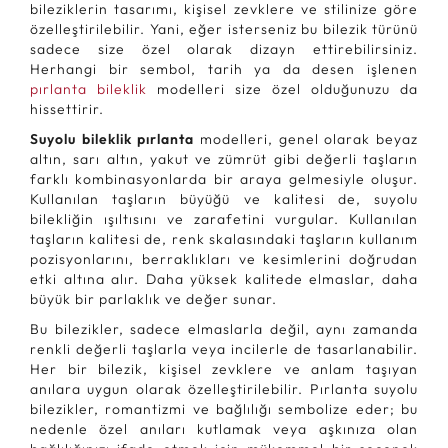
bileziklerin tasarımı, kişisel zevklere ve stilinize göre
özelleştirilebilir. Yani, eğer isterseniz bu bilezik türünü
sadece size özel olarak dizayn ettirebilirsiniz.
Herhangi bir sembol, tarih ya da desen işlenen
pırlanta bileklik
modelleri size özel olduğunuzu da
hissettirir.
Suyolu bileklik pırlanta
modelleri, genel olarak beyaz
altın, sarı altın, yakut ve zümrüt gibi değerli taşların
farklı kombinasyonlarda bir araya gelmesiyle oluşur.
Kullanılan taşların büyüğü ve kalitesi de, suyolu
bilekliğin ışıltısını ve zarafetini vurgular. Kullanılan
taşların kalitesi de, renk skalasındaki taşların kullanım
pozisyonlarını, berraklıkları ve kesimlerini doğrudan
etki altına alır. Daha yüksek kalitede elmaslar, daha
büyük bir parlaklık ve değer sunar.
Bu bilezikler, sadece elmaslarla değil, aynı zamanda
renkli değerli taşlarla veya incilerle de tasarlanabilir.
Her bir bilezik, kişisel zevklere ve anlam taşıyan
anılara uygun olarak özelleştirilebilir. Pırlanta suyolu
bilezikler, romantizmi ve bağlılığı sembolize eder; bu
nedenle özel anıları kutlamak veya aşkınıza olan