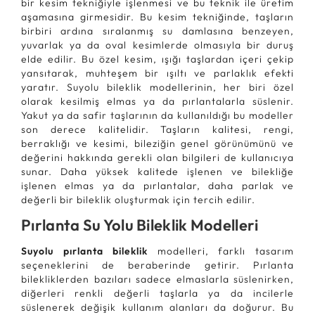
bir kesim tekniğiyle işlenmesi ve bu teknik ile üretim
aşamasına girmesidir. Bu kesim tekniğinde, taşların
birbiri ardına sıralanmış su damlasına benzeyen,
yuvarlak ya da oval kesimlerde olmasıyla bir duruş
elde edilir. Bu özel kesim, ışığı taşlardan içeri çekip
yansıtarak, muhteşem bir ışıltı ve parlaklık efekti
yaratır. Suyolu bileklik modellerinin, her biri özel
olarak kesilmiş elmas ya da pırlantalarla süslenir.
Yakut ya da safir taşlarının da kullanıldığı bu modeller
son derece kalitelidir. Taşların kalitesi, rengi,
berraklığı ve kesimi, bileziğin genel görünümünü ve
değerini hakkında gerekli olan bilgileri de kullanıcıya
sunar. Daha yüksek kalitede işlenen ve bilekliğe
işlenen elmas ya da pırlantalar, daha parlak ve
değerli bir bileklik oluşturmak için tercih edilir.
Pırlanta Su Yolu Bileklik Modelleri
Suyolu pırlanta bileklik
modelleri, farklı tasarım
seçeneklerini de beraberinde getirir. Pırlanta
bilekliklerden bazıları sadece elmaslarla süslenirken,
diğerleri renkli değerli taşlarla ya da incilerle
süslenerek değişik kullanım alanları da doğurur. Bu