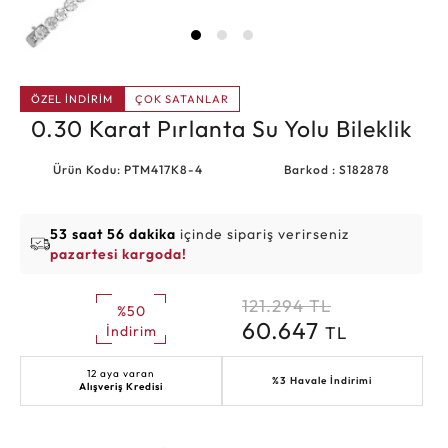
ÖZEL İNDİRİM
ÇOK SATANLAR
0.30 Karat Pırlanta Su Yolu Bileklik
Ürün Kodu: PTM417K8-4
Barkod : S182878
53 saat 56 dakika
içinde sipariş verirseniz
pazartesi kargoda!
121.294
TL
%50
60.647
TL
İndirim
12 aya varan
%3 Havale İndirimi
Alışveriş Kredisi