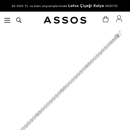
Lotus Çiçeği Kolye
20.000 TL ve üzeri alışverişlerinizde
HEDİYE!