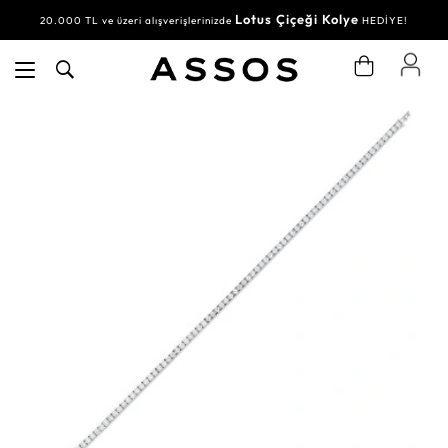
Lotus Çiçeği Kolye
20.000 TL ve üzeri alışverişlerinizde
HEDİYE!