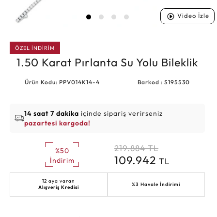
Video İzle
ÖZEL İNDİRİM
1.50 Karat Pırlanta Su Yolu Bileklik
Ürün Kodu: PPV014K14-4
Barkod : S195530
14 saat 7 dakika
içinde sipariş verirseniz
pazartesi kargoda!
219.884
TL
%50
109.942
TL
İndirim
12 aya varan
%3 Havale İndirimi
Alışveriş Kredisi