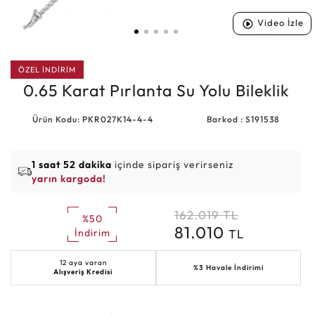
Video İzle
ÖZEL İNDİRİM
0.65 Karat Pırlanta Su Yolu Bileklik
Ürün Kodu: PKR027K14-4-4
Barkod : S191538
1 saat 52 dakika
içinde sipariş verirseniz
yarın kargoda!
162.019
TL
%50
81.010
TL
İndirim
12 aya varan
%3 Havale İndirimi
Alışveriş Kredisi