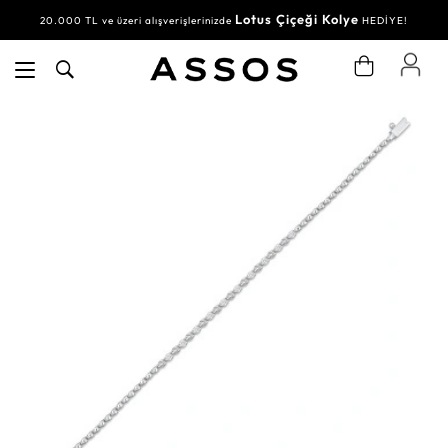
Lotus Çiçeği Kolye
20.000 TL ve üzeri alışverişlerinizde
HEDİYE!