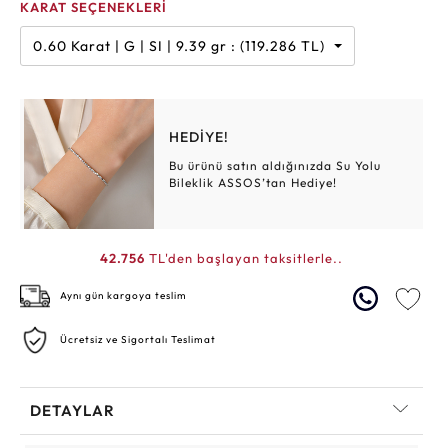
KARAT SEÇENEKLERİ
0.60 Karat | G | SI | 9.39 gr : (119.286 TL)
HEDİYE!
Bu ürünü satın aldığınızda Su Yolu
Bileklik ASSOS’tan Hediye!
42.756
TL'den başlayan taksitlerle..
Aynı gün kargoya teslim
Ücretsiz ve Sigortalı Teslimat
DETAYLAR