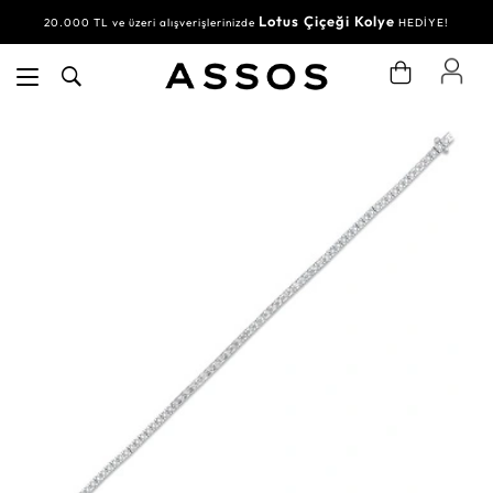
Lotus Çiçeği Kolye
20.000 TL ve üzeri alışverişlerinizde
HEDİYE!