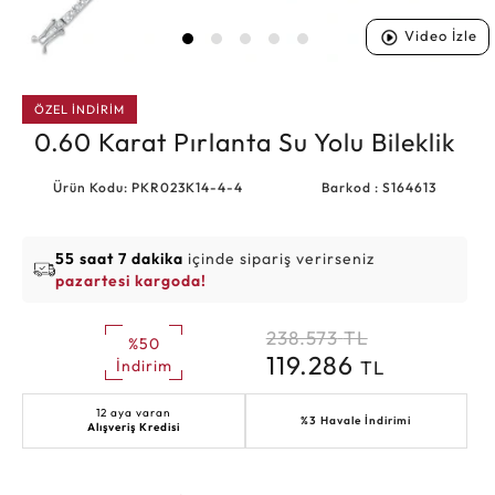
Video İzle
ÖZEL İNDİRİM
0.60 Karat Pırlanta Su Yolu Bileklik
Ürün Kodu: PKR023K14-4-4
Barkod : S164613
55 saat 7 dakika
içinde sipariş verirseniz
pazartesi kargoda!
238.573
TL
%50
119.286
TL
İndirim
12 aya varan
%3 Havale İndirimi
Alışveriş Kredisi