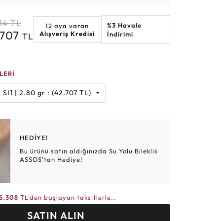
Altın Hasır Setler
Elmas Bilezikler
Altın Tesbihler
Violet
Burç
14
TL
%3 Havale
12 aya varan
.707
Alışveriş Kredisi
İndirimi
TL
LERİ
Karat | G | SI1 | 2.80 gr : (42.707 TL)
HEDİYE!
Bu ürünü satın aldığınızda Su Yolu Bileklik
ASSOS’tan Hediye!
5.308
TL'den başlayan taksitlerle..
SATIN ALIN