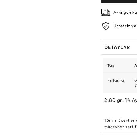
Aynı gün k
Ücretsiz ve
DETAYLAR
Taş
A
Pırlanta
0
K
2.80
gr,
14
Ay
Tüm mücevherle
mücevher sertifi