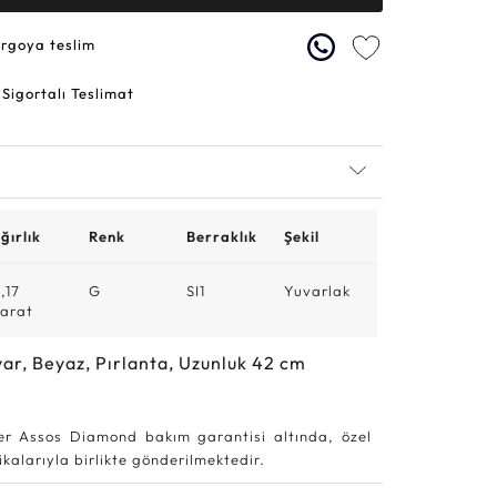
argoya teslim
 Sigortalı Teslimat
ğırlık
Renk
Berraklık
Şekil
,17
G
SI1
Yuvarlak
arat
ar, Beyaz, Pırlanta, Uzunluk 42 cm
r Assos Diamond bakım garantisi altında, özel
kalarıyla birlikte gönderilmektedir.