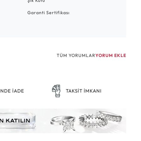
Şık Kutu
Garanti Sertifikası
TÜM YORUMLAR
YORUM EKLE
ÜNDE İADE
TAKSİT İMKANI