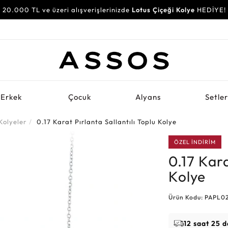
20.000 TL ve üzeri alışverişlerinizde
Lotus Çiçeği Kolye
HEDİYE!
Erkek
Çocuk
Alyans
Setle
Kolyeler
0.17 Karat Pırlanta Sallantılı Toplu Kolye
ÖZEL İNDİRİM
0.17 Kara
Kolye
Ürün Kodu: PAPL0
12 saat 25 d