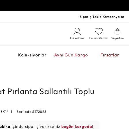
Sipariş Takibi
Kampanyalar
Hesabım
Favorilerim
Sepetim
r
Koleksiyonlar
Aynı Gün Kargo
Fırsatlar
t Pırlanta Sallantılı Toplu
23K14-1
Barkod : S172828
akika
içinde sipariş verirseniz
bugün kargoda!