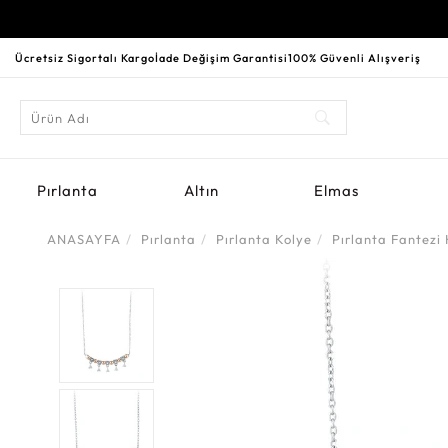
Ücretsiz Sigortalı Kargo
İade Değişim Garantisi
100% Güvenli Alışveriş
Pırlanta
Altın
Elmas
ANASAYFA
Pırlanta
Pırlanta Kolye
Pırlanta Fantezi 