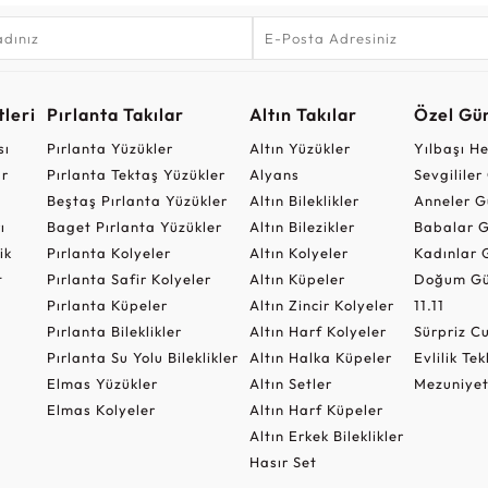
leri
Pırlanta Takılar
Altın Takılar
Özel Gü
sı
Pırlanta Yüzükler
Altın Yüzükler
Yılbaşı H
ar
Pırlanta Tektaş Yüzükler
Alyans
Sevgilile
Beştaş Pırlanta Yüzükler
Altın Bileklikler
Anneler G
ı
Baget Pırlanta Yüzükler
Altın Bilezikler
Babalar G
ik
Pırlanta Kolyeler
Altın Kolyeler
Kadınlar 
t
Pırlanta Safir Kolyeler
Altın Küpeler
Doğum Gü
Pırlanta Küpeler
Altın Zincir Kolyeler
11.11
Pırlanta Bileklikler
Altın Harf Kolyeler
Sürpriz 
Pırlanta Su Yolu Bileklikler
Altın Halka Küpeler
Evlilik Tek
Elmas Yüzükler
Altın Setler
Mezuniyet
Elmas Kolyeler
Altın Harf Küpeler
Altın Erkek Bileklikler
Hasır Set