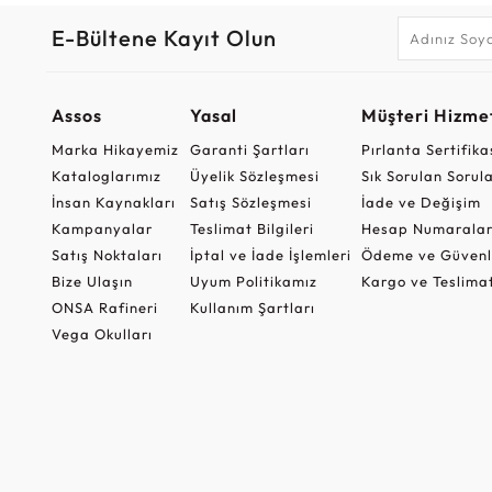
E-Bültene Kayıt Olun
Assos
Yasal
Müşteri Hizmet
Marka Hikayemiz
Garanti Şartları
Pırlanta Sertifika
Kataloglarımız
Üyelik Sözleşmesi
Sık Sorulan Sorul
İnsan Kaynakları
Satış Sözleşmesi
İade ve Değişim
Kampanyalar
Teslimat Bilgileri
Hesap Numaralar
Satış Noktaları
İptal ve İade İşlemleri
Ödeme ve Güvenl
Bize Ulaşın
Uyum Politikamız
Kargo ve Teslima
ONSA Rafineri
Kullanım Şartları
Vega Okulları