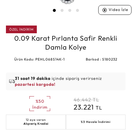
Video İzle
ÖZEL İNDİRİM
0.09 Karat Pırlanta Safir Renkli
Damla Kolye
Ürün Kodu: PEHL068S14K-1
Barkod : S180232
31 saat 19 dakika
içinde sipariş verirseniz
pazartesi kargoda!
46.442
TL
%50
23.221
TL
İndirim
12 aya varan
%3 Havale İndirimi
Alışveriş Kredisi