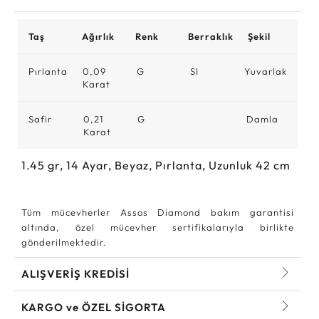
Taş
Ağırlık
Renk
Berraklık
Şekil
Pırlanta
0,09
G
SI
Yuvarlak
Karat
Safir
0,21
G
Damla
Karat
1.45
gr,
14
Ayar, Beyaz, Pırlanta, Uzunluk 42 cm
Tüm mücevherler Assos Diamond bakım garantisi
altında, özel mücevher sertifikalarıyla birlikte
gönderilmektedir.
ALIŞVERİŞ KREDİSİ
KARGO ve ÖZEL SİGORTA