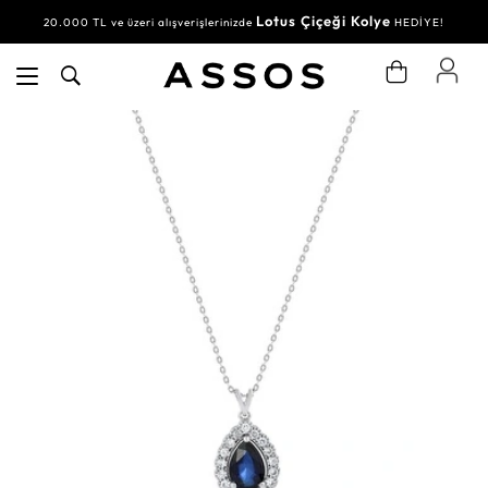
Lotus Çiçeği Kolye
20.000 TL ve üzeri alışverişlerinizde
HEDİYE!