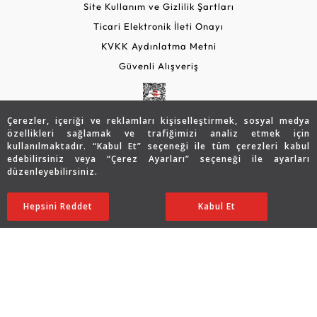
Site Kullanım ve Gizlilik Şartları
Ticari Elektronik İleti Onayı
KVKK Aydınlatma Metni
Güvenli Alışveriş
Çerezler, içeriği ve reklamları kişiselleştirmek, sosyal medya
özellikleri sağlamak ve trafiğimizi analiz etmek için
kullanılmaktadır. “Kabul Et” seçeneği ile tüm çerezleri kabul
edebilirsiniz veya “Çerez Ayarları” seçeneği ile ayarları
düzenleyebilirsiniz.
© 2026 Assos Diamond
46.442
TL
SATIN ALIN
Hepsini Reddet
Ayarları Düzenle
Kabul Et
23.221
TL
Copyright © 2026 Assos Pırlanta - Bu sitenin tüm hakları
saklıdır.