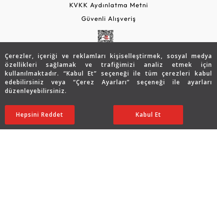
KVKK Aydınlatma Metni
Güvenli Alışveriş
Çerezler, içeriği ve reklamları kişiselleştirmek, sosyal medya
özellikleri sağlamak ve trafiğimizi analiz etmek için
kullanılmaktadır. “Kabul Et” seçeneği ile tüm çerezleri kabul
edebilirsiniz veya “Çerez Ayarları” seçeneği ile ayarları
düzenleyebilirsiniz.
© 2026 Assos Diamond
43.119
TL
SATIN ALIN
Hepsini Reddet
Ayarları Düzenle
Kabul Et
21.560
TL
Copyright © 2026 Assos Pırlanta - Bu sitenin tüm hakları
saklıdır.