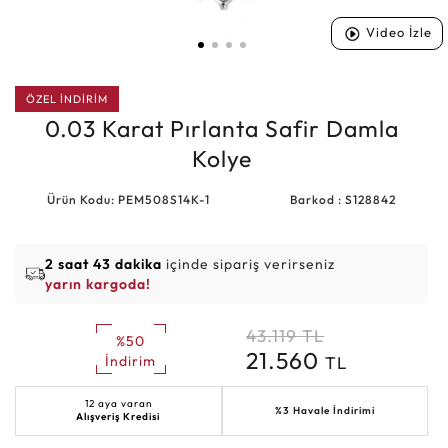
Video İzle
ÖZEL İNDİRİM
0.03 Karat Pırlanta Safir Damla
Kolye
Ürün Kodu: PEM508S14K-1
Barkod : S128842
2 saat 43 dakika
içinde sipariş verirseniz
yarın kargoda!
43.119
TL
%50
21.560
TL
İndirim
12 aya varan
%3 Havale İndirimi
Alışveriş Kredisi