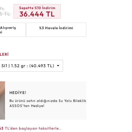
Altın Hasır Setler
Elmas Bilezikler
Altın Tesbihler
Violet
Burç
Sepette %10 İndirim
TL
36.444
TL
3
TL
Alışveriş
%3 Havale İndirimi
si
LERİ
Karat | F | SI1 | 1.52 gr : (40.493 TL)
HEDİYE!
Bu ürünü satın aldığınızda Su Yolu Bileklik
ASSOS’tan Hediye!
63
TL'den başlayan taksitlerle..