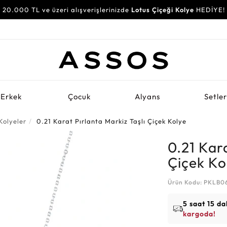
20.000 TL ve üzeri alışverişlerinizde
Lotus Çiçeği Kolye
HEDİYE!
Erkek
Çocuk
Alyans
Setle
Kolyeler
0.21 Karat Pırlanta Markiz Taşlı Çiçek Kolye
0.21 Kara
Çiçek Ko
Ürün Kodu: PKLB0
5 saat 15 da
kargoda!