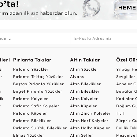
leri
Pırlanta Takılar
Altın Takılar
Özel Gü
sı
Pırlanta Yüzükler
Altın Yüzükler
Yılbaşı H
ar
Pırlanta Tektaş Yüzükler
Alyans
Sevgilile
Beştaş Pırlanta Yüzükler
Altın Bileklikler
Anneler G
ı
Baget Pırlanta Yüzükler
Altın Bilezikler
Babalar G
ik
Pırlanta Kolyeler
Altın Kolyeler
Kadınlar 
t
Pırlanta Safir Kolyeler
Altın Küpeler
Doğum Gü
Pırlanta Küpeler
Altın Zincir Kolyeler
11.11
Pırlanta Bileklikler
Altın Harf Kolyeler
Sürpriz 
Pırlanta Su Yolu Bileklikler
Altın Halka Küpeler
Evlilik Tek
Elmas Yüzükler
Altın Setler
Mezuniyet