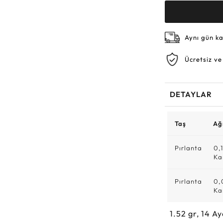
Aynı gün k
Ücretsiz ve
DETAYLAR
Taş
Ağı
Pırlanta
0,
Ka
Pırlanta
0,
Ka
1.52
gr,
14
Ay