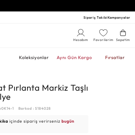
Sipariş Takibi
Kampanyalar
Hesabım
Favorilerim
Sepetim
r
Koleksiyonlar
Aynı Gün Kargo
Fırsatlar
t Pırlanta Markiz Taşlı
lye
60K14-1
Barkod : S184028
kika
içinde sipariş verirseniz
bugün