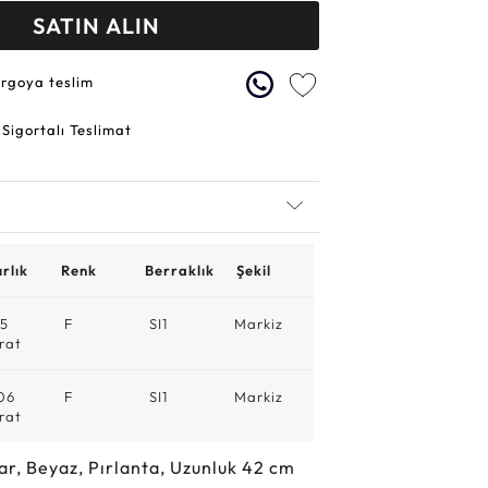
SATIN ALIN
argoya teslim
 Sigortalı Teslimat
rlık
Renk
Berraklık
Şekil
15
F
SI1
Markiz
rat
06
F
SI1
Markiz
rat
ar, Beyaz, Pırlanta, Uzunluk 42 cm