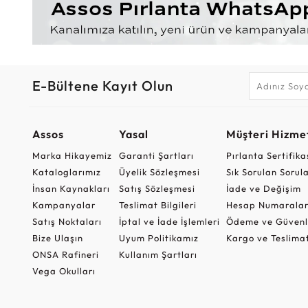
E-Bültene Kayıt Olun
Assos
Yasal
Müşteri Hizmet
Marka Hikayemiz
Garanti Şartları
Pırlanta Sertifika
Kataloglarımız
Üyelik Sözleşmesi
Sık Sorulan Sorul
İnsan Kaynakları
Satış Sözleşmesi
İade ve Değişim
Kampanyalar
Teslimat Bilgileri
Hesap Numaralar
Satış Noktaları
İptal ve İade İşlemleri
Ödeme ve Güvenl
Bize Ulaşın
Uyum Politikamız
Kargo ve Teslima
ONSA Rafineri
Kullanım Şartları
Vega Okulları