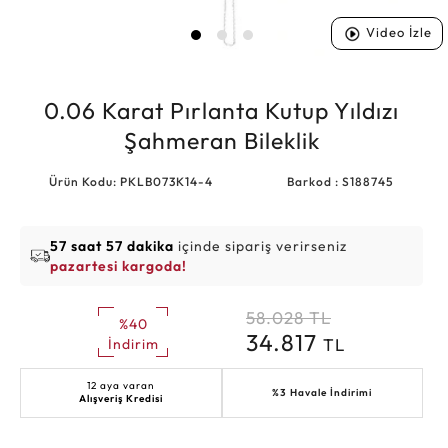
Video İzle
0.06 Karat Pırlanta Kutup Yıldızı
Şahmeran Bileklik
Ürün Kodu: PKLB073K14-4
Barkod : S188745
57 saat 57 dakika
içinde sipariş verirseniz
pazartesi kargoda!
58.028
TL
%40
34.817
TL
İndirim
12 aya varan
%3 Havale İndirimi
Alışveriş Kredisi