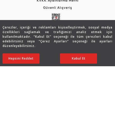
KVKK Aydınlatma Metni
Güvenli Alışveriş
Çerezler, içeriği ve reklamları kişiselleştirmek, sosyal medya
özellikleri sağlamak ve trafiğimizi analiz etmek için
kullanılmaktadır. “Kabul Et” seçeneği ile tüm çerezleri kabul
edebilirsiniz veya “Çerez Ayarları” seçeneği ile ayarları
düzenleyebilirsiniz.
© 2026 Assos Diamond
58.028
TL
SATIN ALIN
Hepsini Reddet
Ayarları Düzenle
Kabul Et
34.817
TL
Copyright © 2026 Assos Pırlanta - Bu sitenin tüm hakları
saklıdır.