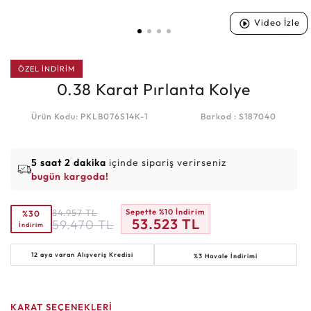
Video İzle
ÖZEL İNDİRİM
0.38 Karat Pırlanta Kolye
Ürün Kodu: PKLB076S14K-1
Barkod : S187040
5 saat 2 dakika
içinde sipariş verirseniz
bugün kargoda!
84.957
TL
Sepette %10 İndirim
%30
53.523
TL
59.470
TL
İndirim
12 aya varan
Alışveriş Kredisi
%3 Havale İndirimi
KARAT SEÇENEKLERİ