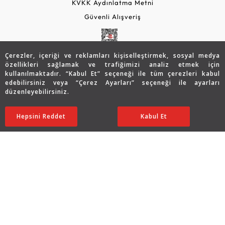
KVKK Aydınlatma Metni
Güvenli Alışveriş
Çerezler, içeriği ve reklamları kişiselleştirmek, sosyal medya
özellikleri sağlamak ve trafiğimizi analiz etmek için
kullanılmaktadır. “Kabul Et” seçeneği ile tüm çerezleri kabul
edebilirsiniz veya “Çerez Ayarları” seçeneği ile ayarları
düzenleyebilirsiniz.
© 2026 Assos Diamond
84.957
TL
Sepette %10 İndirim
SATIN ALIN
Hepsini Reddet
Ayarları Düzenle
Kabul Et
59.470
TL
53.523 TL
Copyright © 2026 Assos Pırlanta - Bu sitenin tüm hakları
saklıdır.