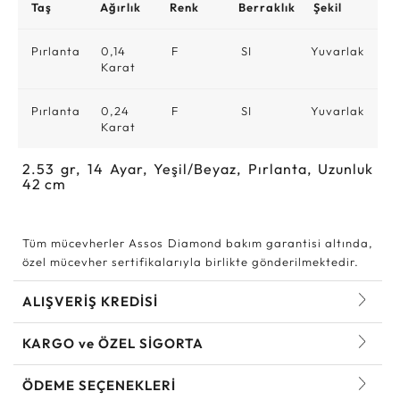
Taş
Ağırlık
Renk
Berraklık
Şekil
Pırlanta
0,14
F
SI
Yuvarlak
Karat
Pırlanta
0,24
F
SI
Yuvarlak
Karat
2.53
gr,
14
Ayar, Yeşil/Beyaz, Pırlanta, Uzunluk
42 cm
Tüm mücevherler Assos Diamond bakım garantisi altında,
özel mücevher sertifikalarıyla birlikte gönderilmektedir.
ALIŞVERİŞ KREDİSİ
KARGO ve ÖZEL SİGORTA
ÖDEME SEÇENEKLERİ