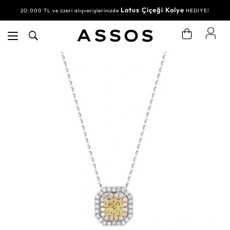
Lotus Çiçeği Kolye
20.000 TL ve üzeri alışverişlerinizde
HEDİYE!