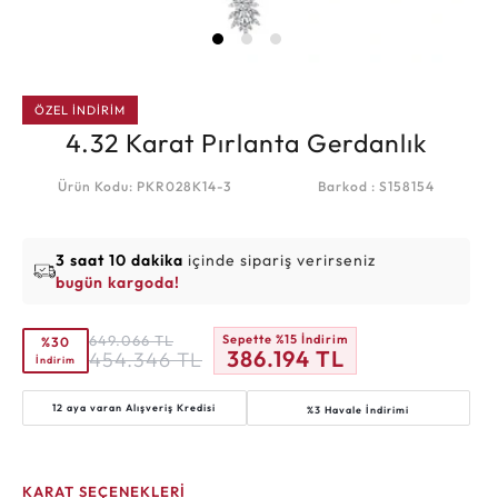
ÖZEL İNDİRİM
4.32 Karat Pırlanta Gerdanlık
Ürün Kodu: PKR028K14-3
Barkod : S158154
3 saat 10 dakika
içinde sipariş verirseniz
bugün kargoda!
649.066
TL
Sepette %15 İndirim
%30
386.194
TL
454.346
TL
İndirim
12 aya varan
Alışveriş Kredisi
%3 Havale İndirimi
KARAT SEÇENEKLERİ