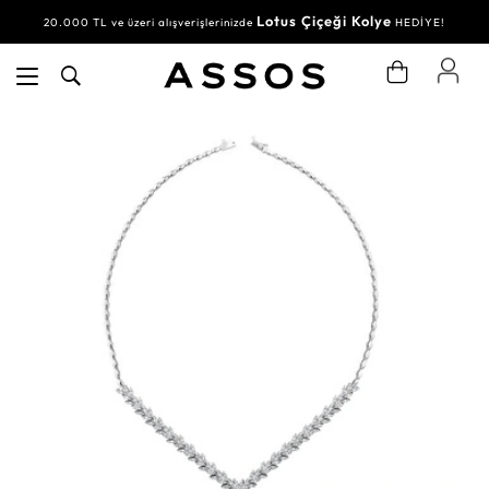
Lotus Çiçeği Kolye
20.000 TL ve üzeri alışverişlerinizde
HEDİYE!