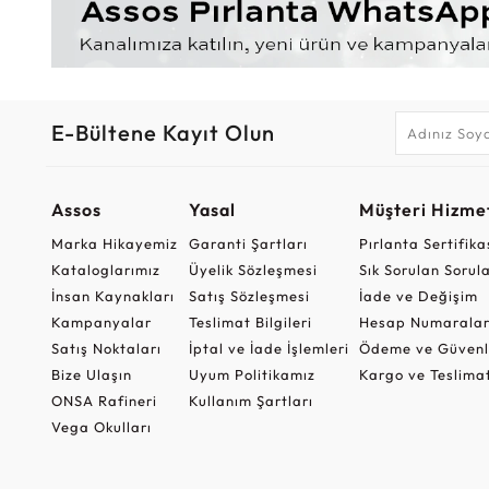
E-Bültene Kayıt Olun
Assos
Yasal
Müşteri Hizmet
Marka Hikayemiz
Garanti Şartları
Pırlanta Sertifika
Kataloglarımız
Üyelik Sözleşmesi
Sık Sorulan Sorul
İnsan Kaynakları
Satış Sözleşmesi
İade ve Değişim
Kampanyalar
Teslimat Bilgileri
Hesap Numaralar
Satış Noktaları
İptal ve İade İşlemleri
Ödeme ve Güvenl
Bize Ulaşın
Uyum Politikamız
Kargo ve Teslima
ONSA Rafineri
Kullanım Şartları
Vega Okulları