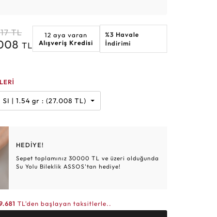
Altın Hasır Setler
Elmas Bilezikler
Altın Tesbihler
Violet
Burç
17
TL
%3 Havale
12 aya varan
.008
Alışveriş Kredisi
İndirimi
TL
LERİ
Karat | F | SI | 1.54 gr : (27.008 TL)
HEDİYE!
Sepet toplamınız 30000 TL ve üzeri olduğunda
Su Yolu Bileklik ASSOS'tan hediye!
9.681
TL'den başlayan taksitlerle..