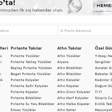
leri
Pırlanta Takılar
Altın Takılar
Özel Gü
sı
Pırlanta Yüzükler
Altın Yüzükler
Yılbaşı H
ar
Pırlanta Tektaş Yüzükler
Alyans
Sevgilile
Beştaş Pırlanta Yüzükler
Altın Bileklikler
Anneler G
ı
Baget Pırlanta Yüzükler
Altın Bilezikler
Babalar G
ik
Pırlanta Kolyeler
Altın Kolyeler
Kadınlar 
t
Pırlanta Safir Kolyeler
Altın Küpeler
Doğum Gü
Pırlanta Küpeler
Altın Zincir Kolyeler
11.11
Pırlanta Bileklikler
Altın Harf Kolyeler
Sürpriz 
Pırlanta Su Yolu Bileklikler
Altın Halka Küpeler
Evlilik Tek
Elmas Yüzükler
Altın Setler
Mezuniyet