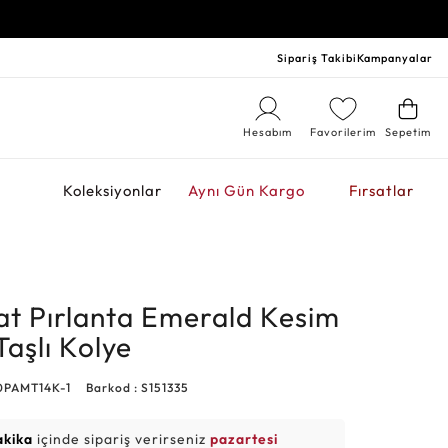
Sipariş Takibi
Kampanyalar
Hesabım
Favorilerim
Sepetim
r
Koleksiyonlar
Aynı Gün Kargo
Fırsatlar
at Pırlanta Emerald Kesim
Taşlı Kolye
0PAMT14K-1
Barkod : S151335
akika
içinde sipariş verirseniz
pazartesi