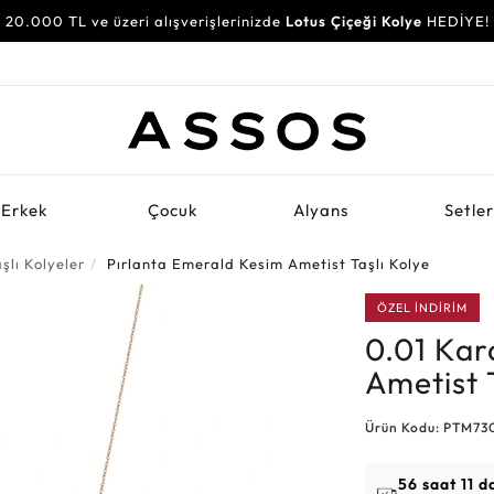
20.000 TL ve üzeri alışverişlerinizde
Lotus Çiçeği Kolye
HEDİYE!
Erkek
Çocuk
Alyans
Setle
şlı Kolyeler
Pırlanta Emerald Kesim Ametist Taşlı Kolye
ÖZEL İNDİRİM
0.01 Kar
Ametist 
Ürün Kodu: PTM73
56 saat 11 d