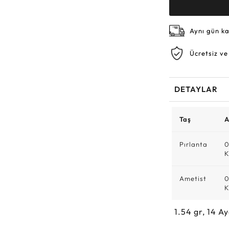
Aynı gün k
Ücretsiz ve
DETAYLAR
Taş
A
Pırlanta
0
K
Ametist
0
K
1.54
gr,
14
Ay