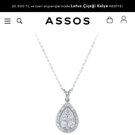
Lotus Çiçeği Kolye
20.000 TL ve üzeri alışverişlerinizde
HEDİYE!