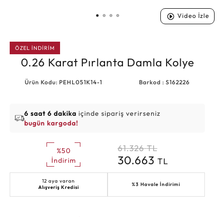
Video İzle
ÖZEL İNDİRİM
0.26 Karat Pırlanta Damla Kolye
Ürün Kodu: PEHL051K14-1
Barkod : S162226
6 saat 6 dakika
içinde sipariş verirseniz
bugün kargoda!
61.326
TL
%50
30.663
TL
İndirim
12 aya varan
%3 Havale İndirimi
Alışveriş Kredisi