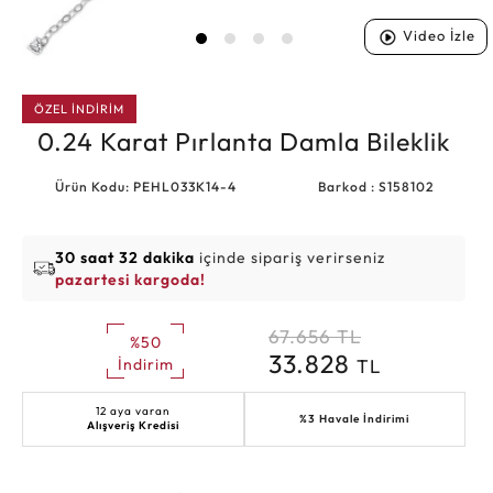
Video İzle
ÖZEL İNDİRİM
0.24 Karat Pırlanta Damla Bileklik
Ürün Kodu: PEHL033K14-4
Barkod : S158102
30 saat 32 dakika
içinde sipariş verirseniz
pazartesi kargoda!
67.656
TL
%50
33.828
TL
İndirim
12 aya varan
%3 Havale İndirimi
Alışveriş Kredisi