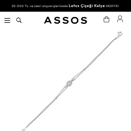
Lotus Çiçeği Kolye
20.000 TL ve üzeri alışverişlerinizde
HEDİYE!