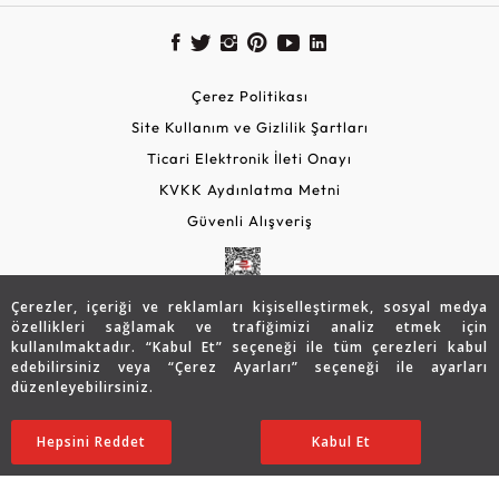
Çerez Politikası
Site Kullanım ve Gizlilik Şartları
Ticari Elektronik İleti Onayı
KVKK Aydınlatma Metni
Güvenli Alışveriş
Çerezler, içeriği ve reklamları kişiselleştirmek, sosyal medya
özellikleri sağlamak ve trafiğimizi analiz etmek için
kullanılmaktadır. “Kabul Et” seçeneği ile tüm çerezleri kabul
edebilirsiniz veya “Çerez Ayarları” seçeneği ile ayarları
düzenleyebilirsiniz.
© 2026 Assos Diamond
67.656
TL
SATIN ALIN
Hepsini Reddet
Ayarları Düzenle
Kabul Et
33.828
TL
Copyright © 2026 Assos Pırlanta - Bu sitenin tüm hakları
saklıdır.