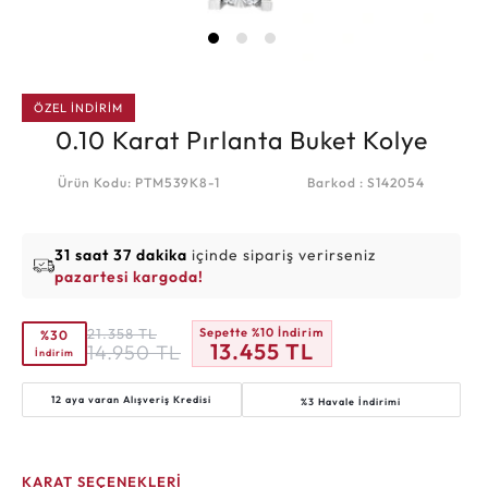
ÖZEL İNDİRİM
0.10 Karat Pırlanta Buket Kolye
Ürün Kodu: PTM539K8-1
Barkod : S142054
31 saat 37 dakika
içinde sipariş verirseniz
pazartesi kargoda!
21.358
TL
Sepette %10 İndirim
%30
13.455
TL
14.950
TL
İndirim
12 aya varan
Alışveriş Kredisi
%3 Havale İndirimi
KARAT SEÇENEKLERİ