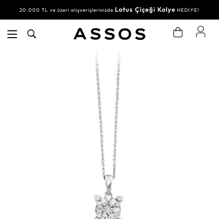
Lotus Çiçeği Kolye
20.000 TL ve üzeri alışverişlerinizde
HEDİYE!