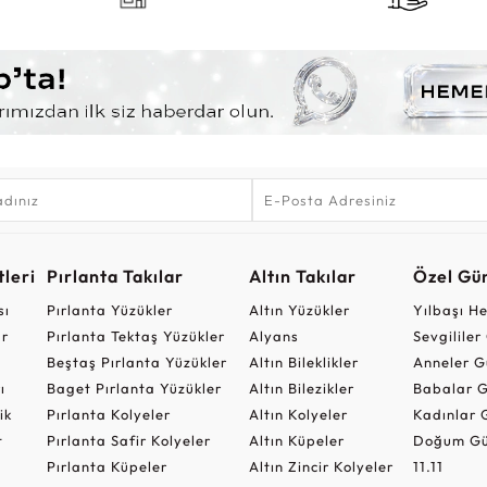
leri
Pırlanta Takılar
Altın Takılar
Özel Gü
sı
Pırlanta Yüzükler
Altın Yüzükler
Yılbaşı H
ar
Pırlanta Tektaş Yüzükler
Alyans
Sevgilile
Beştaş Pırlanta Yüzükler
Altın Bileklikler
Anneler G
ı
Baget Pırlanta Yüzükler
Altın Bilezikler
Babalar G
ik
Pırlanta Kolyeler
Altın Kolyeler
Kadınlar 
t
Pırlanta Safir Kolyeler
Altın Küpeler
Doğum Gü
Pırlanta Küpeler
Altın Zincir Kolyeler
11.11