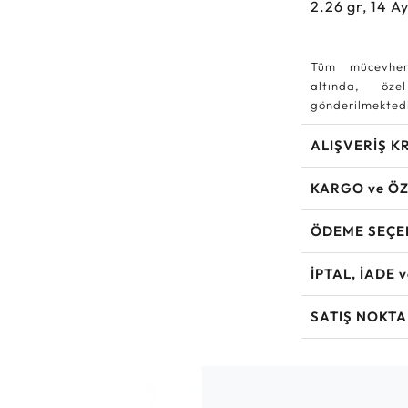
2.26
gr,
14
Ay
Tüm mücevher
altında, özel
gönderilmektedi
ALIŞVERİŞ K
KARGO ve ÖZ
ÖDEME SEÇE
İPTAL, İADE 
SATIŞ NOKTA