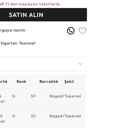
49
TL'den başlayan taksitlerle..
SATIN ALIN
argoya teslim
 Sigortalı Teslimat
rlık
Renk
Berraklık
Şekil
4
G
SI1
Baged/Tapered
rat
55
G
SI1
Baged/Tapered
rat