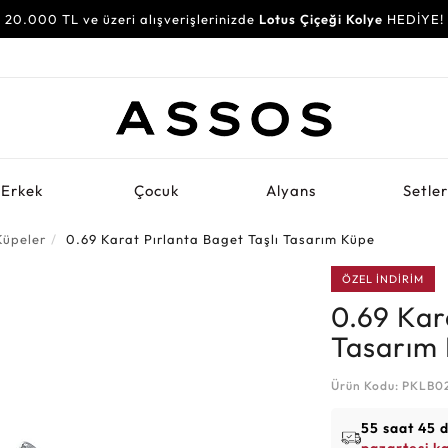
20.000 TL ve üzeri alışverişlerinizde
Lotus Çiçeği Kolye
HEDİYE!
Erkek
Çocuk
Alyans
Setle
Küpeler
0.69 Karat Pırlanta Baget Taşlı Tasarım Küpe
ÖZEL İNDİRİM
0.69 Kar
Tasarım
Ürün Kodu: PKLB0
55 saat 45 