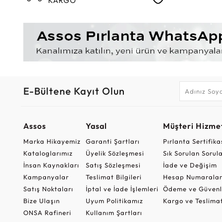
KARGO
E-Bültene Kayıt Olun
Assos
Yasal
Müşteri Hizmet
Marka Hikayemiz
Garanti Şartları
Pırlanta Sertifika
Kataloglarımız
Üyelik Sözleşmesi
Sık Sorulan Sorul
İnsan Kaynakları
Satış Sözleşmesi
İade ve Değişim
Kampanyalar
Teslimat Bilgileri
Hesap Numaralar
Satış Noktaları
İptal ve İade İşlemleri
Ödeme ve Güvenl
Bize Ulaşın
Uyum Politikamız
Kargo ve Teslima
ONSA Rafineri
Kullanım Şartları