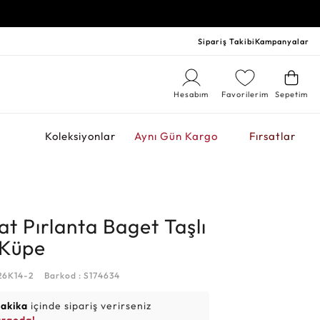
Sipariş Takibi
Kampanyalar
Hesabım
Favorilerim
Sepetim
r
Koleksiyonlar
Aynı Gün Kargo
Fırsatlar
at Pırlanta Baget Taşlı
 Küpe
26K14-2
Barkod : S174634
dakika
içinde sipariş verirseniz