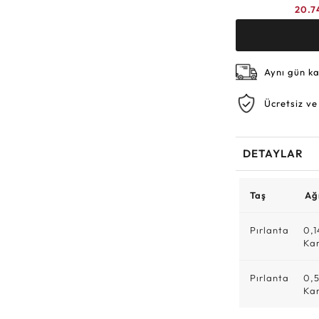
20.7
Aynı gün k
Ücretsiz ve
DETAYLAR
Taş
Ağı
Pırlanta
0,1
Ka
Pırlanta
0,
Ka