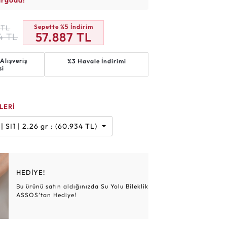
argoda!
Altın Hasır Setler
Elmas Bilezikler
Altın Tesbihler
Violet
Burç
Sepette %5 İndirim
TL
57.887
TL
4
TL
Alışveriş
%3 Havale İndirimi
si
LERİ
 Karat | G | SI1 | 2.26 gr : (60.934 TL)
HEDİYE!
Bu ürünü satın aldığınızda Su Yolu Bileklik
ASSOS’tan Hediye!