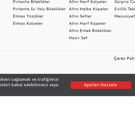
Pırlanta Bileklikler
Altın Harf Kolyeler
Sürpriz 
Pırlanta Su Yolu Bileklikler
Altın Halka Küpeler
Evlilik Tek
Elmas Yüzükler
Altın Setler
Mezuniyet
Elmas Kolyeler
Altın Harf Küpeler
Altın Erkek Bileklikler
Hasır Set
Çerez Poli
likleri sağlamak ve trafiğimizi
Copyright © 2026 Assos Pırlanta - Bu sitenin tüm hakları saklıdır.
ezleri kabul edebilirsiniz veya
Ayarları Düzenle