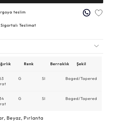
argoya teslim
 Sigortalı Teslimat
ğırlık
Renk
Berraklık
Şekil
63
G
SI
Baged/Tapered
rat
34
G
SI
Baged/Tapered
rat
ar, Beyaz, Pırlanta