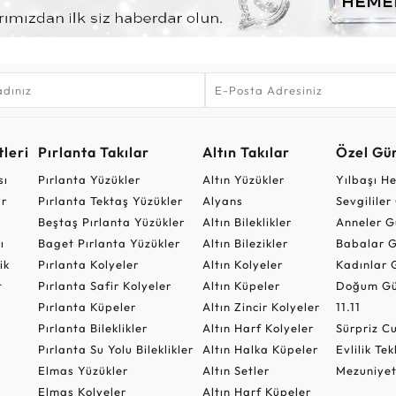
leri
Pırlanta Takılar
Altın Takılar
Özel Gü
sı
Pırlanta Yüzükler
Altın Yüzükler
Yılbaşı H
ar
Pırlanta Tektaş Yüzükler
Alyans
Sevgilile
Beştaş Pırlanta Yüzükler
Altın Bileklikler
Anneler G
ı
Baget Pırlanta Yüzükler
Altın Bilezikler
Babalar G
ik
Pırlanta Kolyeler
Altın Kolyeler
Kadınlar 
t
Pırlanta Safir Kolyeler
Altın Küpeler
Doğum Gü
Pırlanta Küpeler
Altın Zincir Kolyeler
11.11
Pırlanta Bileklikler
Altın Harf Kolyeler
Sürpriz 
Pırlanta Su Yolu Bileklikler
Altın Halka Küpeler
Evlilik Tek
Elmas Yüzükler
Altın Setler
Mezuniyet
Elmas Kolyeler
Altın Harf Küpeler