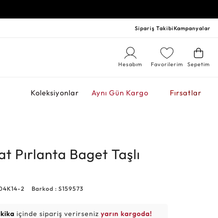
Sipariş Takibi
Kampanyalar
Hesabım
Favorilerim
Sepetim
r
Koleksiyonlar
Aynı Gün Kargo
Fırsatlar
at Pırlanta Baget Taşlı
04K14-2
Barkod : S159573
akika
içinde sipariş verirseniz
yarın kargoda!