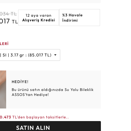
Altın Hasır Setler
Elmas Bilezikler
Altın Tesbihler
Violet
Burç
.034
TL
%3 Havale
12 aya varan
.017
Alışveriş Kredisi
İndirimi
TL
LERİ
Karat | G | SI | 3.17 gr : (85.017 TL)
HEDİYE!
Bu ürünü satın aldığınızda Su Yolu Bileklik
ASSOS’tan Hediye!
0.473
TL'den başlayan taksitlerle..
SATIN ALIN