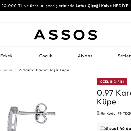
20.000 TL ve üzeri alışverişlerinizde
Lotus Çiçeği Kolye
HEDİYE!
Erkek
Çocuk
Alyans
Setle
Küpeler
Pırlanta Baget Taşlı Küpe
ÖZEL İNDİRİM
0.97 Kar
Küpe
Ürün Kodu: PNTD2
8 saat 46 d