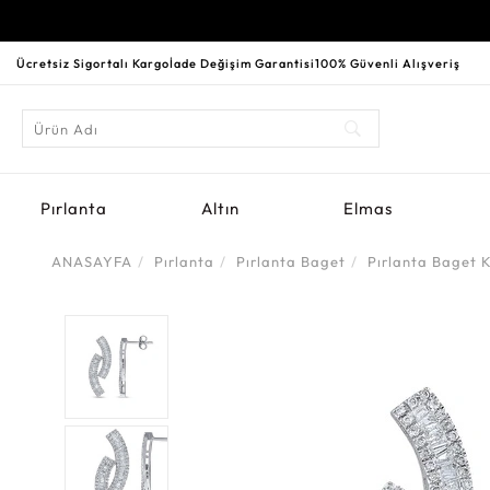
Ücretsiz Sigortalı Kargo
İade Değişim Garantisi
100% Güvenli Alışveriş
Pırlanta
Altın
Elmas
ANASAYFA
Pırlanta
Pırlanta Baget
Pırlanta Baget 