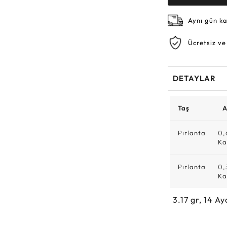
Aynı gün k
Ücretsiz ve
DETAYLAR
Taş
A
Pırlanta
0,
Ka
Pırlanta
0,
Ka
3.17
gr,
14
Ay