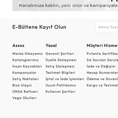
E-Bültene Kayıt Olun
Assos
Yasal
Müşteri Hizmet
Marka Hikayemiz
Garanti Şartları
Pırlanta Sertifika
Kataloglarımız
Üyelik Sözleşmesi
Sık Sorulan Sorul
İnsan Kaynakları
Satış Sözleşmesi
İade ve Değişim
Kampanyalar
Teslimat Bilgileri
Hesap Numaralar
Satış Noktaları
İptal ve İade İşlemleri
Ödeme ve Güvenl
Bize Ulaşın
Uyum Politikamız
Kargo ve Teslima
ONSA Rafineri
Kullanım Şartları
Vega Okulları