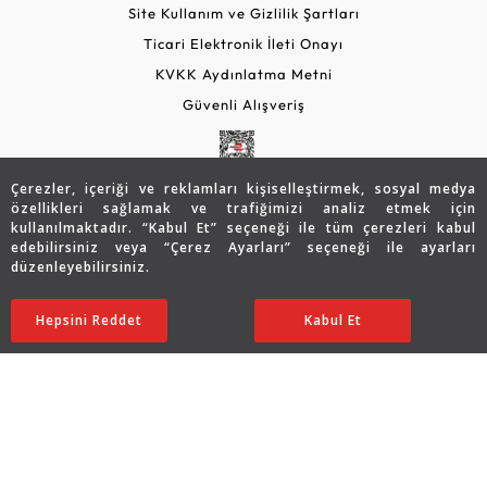
Site Kullanım ve Gizlilik Şartları
Ticari Elektronik İleti Onayı
KVKK Aydınlatma Metni
Güvenli Alışveriş
Çerezler, içeriği ve reklamları kişiselleştirmek, sosyal medya
özellikleri sağlamak ve trafiğimizi analiz etmek için
kullanılmaktadır. “Kabul Et” seçeneği ile tüm çerezleri kabul
edebilirsiniz veya “Çerez Ayarları” seçeneği ile ayarları
düzenleyebilirsiniz.
© 2026 Assos Diamond
163.308
TL
SATIN ALIN
Hepsini Reddet
Ayarları Düzenle
Kabul Et
81.654
TL
Copyright © 2026 Assos Pırlanta - Bu sitenin tüm hakları
saklıdır.