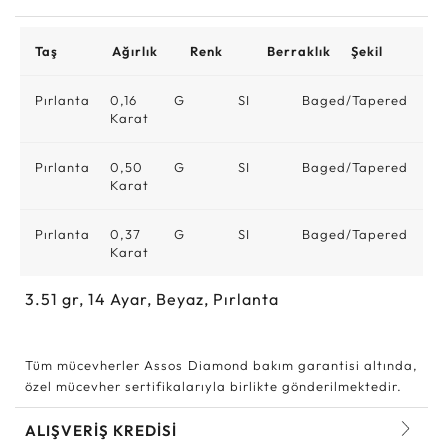
Taş
Ağırlık
Renk
Berraklık
Şekil
Pırlanta
0,16
G
SI
Baged/Tapered
Karat
Pırlanta
0,50
G
SI
Baged/Tapered
Karat
Pırlanta
0,37
G
SI
Baged/Tapered
Karat
3.51
gr,
14
Ayar, Beyaz, Pırlanta
Tüm mücevherler Assos Diamond bakım garantisi altında,
özel mücevher sertifikalarıyla birlikte gönderilmektedir.
ALIŞVERİŞ KREDİSİ