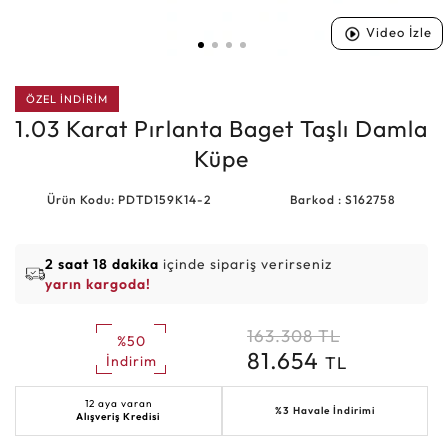
Video İzle
ÖZEL İNDİRİM
1.03 Karat Pırlanta Baget Taşlı Damla
Küpe
Ürün Kodu: PDTD159K14-2
Barkod : S162758
2 saat 18 dakika
içinde sipariş verirseniz
yarın kargoda!
163.308
TL
%50
81.654
TL
İndirim
12 aya varan
%3 Havale İndirimi
Alışveriş Kredisi