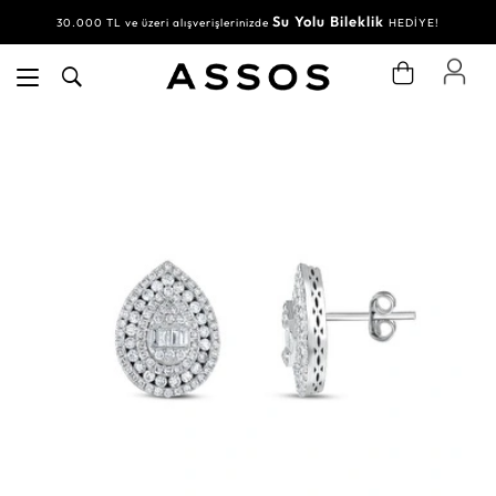
Su Yolu Bileklik
30.000 TL ve üzeri alışverişlerinizde
HEDİYE!