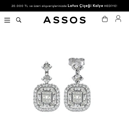
Lotus Çiçeği Kolye
20.000 TL ve üzeri alışverişlerinizde
HEDİYE!