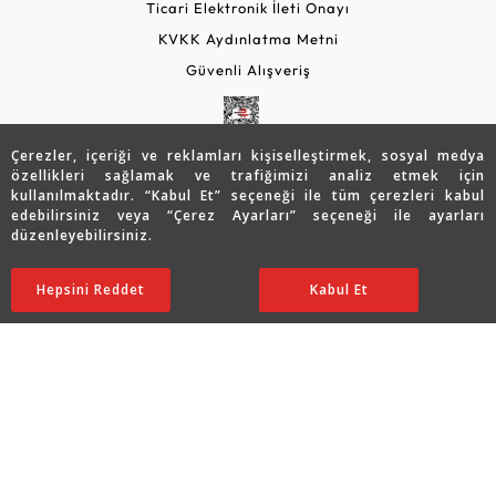
Ticari Elektronik İleti Onayı
KVKK Aydınlatma Metni
Güvenli Alışveriş
Çerezler, içeriği ve reklamları kişiselleştirmek, sosyal medya
özellikleri sağlamak ve trafiğimizi analiz etmek için
kullanılmaktadır. “Kabul Et” seçeneği ile tüm çerezleri kabul
edebilirsiniz veya “Çerez Ayarları” seçeneği ile ayarları
düzenleyebilirsiniz.
© 2026 Assos Diamond
70.953
TL
SATIN ALIN
Hepsini Reddet
Ayarları Düzenle
Kabul Et
35.477
TL
Copyright © 2026 Assos Pırlanta - Bu sitenin tüm hakları
saklıdır.