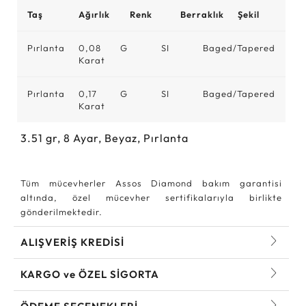
Taş
Ağırlık
Renk
Berraklık
Şekil
Pırlanta
0,08
G
SI
Baged/Tapered
Karat
Pırlanta
0,17
G
SI
Baged/Tapered
Karat
3.51
gr,
8
Ayar, Beyaz, Pırlanta
Tüm mücevherler Assos Diamond bakım garantisi
altında, özel mücevher sertifikalarıyla birlikte
gönderilmektedir.
ALIŞVERİŞ KREDİSİ
KARGO ve ÖZEL SİGORTA