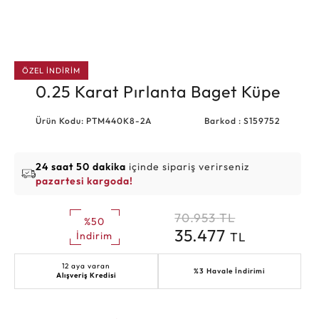
ÖZEL İNDİRİM
0.25 Karat Pırlanta Baget Küpe
Ürün Kodu: PTM440K8-2A
Barkod : S159752
24 saat 50 dakika
içinde sipariş verirseniz
pazartesi kargoda!
70.953
TL
%50
35.477
TL
İndirim
12 aya varan
%3 Havale İndirimi
Alışveriş Kredisi