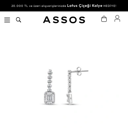
Lotus Çiçeği Kolye
20.000 TL ve üzeri alışverişlerinizde
HEDİYE!