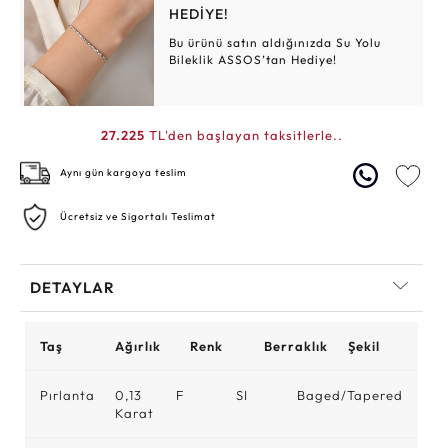
HEDİYE!
Bu ürünü satın aldığınızda Su Yolu
Bileklik ASSOS’tan Hediye!
27.225
TL'den başlayan taksitlerle..
Aynı gün kargoya teslim
Ücretsiz ve Sigortalı Teslimat
DETAYLAR
Taş
Ağırlık
Renk
Berraklık
Şekil
Pırlanta
0,13
F
SI
Baged/Tapered
Karat