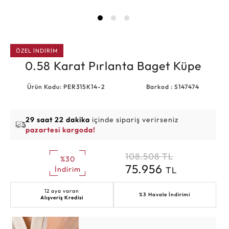
ÖZEL İNDİRİM
0.58 Karat Pırlanta Baget Küpe
Ürün Kodu: PER315K14-2
Barkod : S147474
29 saat 22 dakika
içinde sipariş verirseniz
pazartesi kargoda!
108.508
TL
%30
75.956
TL
İndirim
12 aya varan
%3 Havale İndirimi
Alışveriş Kredisi