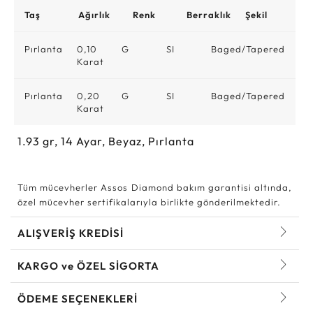
Taş
Ağırlık
Renk
Berraklık
Şekil
Pırlanta
0,10
G
SI
Baged/Tapered
Karat
Pırlanta
0,20
G
SI
Baged/Tapered
Karat
1.93
gr,
14
Ayar, Beyaz, Pırlanta
Tüm mücevherler Assos Diamond bakım garantisi altında,
özel mücevher sertifikalarıyla birlikte gönderilmektedir.
ALIŞVERİŞ KREDİSİ
KARGO ve ÖZEL SİGORTA
ÖDEME SEÇENEKLERİ