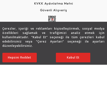
KVKK Aydınlatma Metni
Güvenli Alışveriş
Çerezler, içeriği ve reklamları kişiselleştirmek, sosyal medya
özellikleri sağlamak ve trafiğimizi analiz etmek için
kullanılmaktadır. “Kabul Et” seçeneği ile tüm çerezleri kabul
edebilirsiniz veya “Çerez Ayarları” seçeneği ile ayarları
düzenleyebilirsiniz.
© 2026 Assos Diamond
82.543
TL
SATIN ALIN
Hepsini Reddet
Ayarları Düzenle
Kabul Et
41.271
TL
Copyright © 2026 Assos Pırlanta - Bu sitenin tüm hakları
saklıdır.