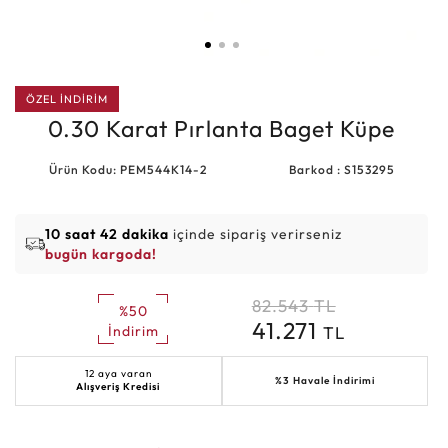
ÖZEL İNDİRİM
0.30 Karat Pırlanta Baget Küpe
Ürün Kodu: PEM544K14-2
Barkod : S153295
10 saat 42 dakika
içinde sipariş verirseniz
bugün kargoda!
82.543
TL
%50
41.271
TL
İndirim
12 aya varan
%3 Havale İndirimi
Alışveriş Kredisi